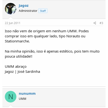
o
Jagoz
s
Administrator
Staff
22 Jun 2011
#3
Isso não vem de origem em nenhum UMM. Podes
comprar isso em qualquer lado, tipo Norauto ou
Stationmarche.
Na minha opinião, isso é apenas estético, pois tem muito
pouca utilidade!!
UMM abraço
Jagoz | José Sardinha
nunumm
N
UMM