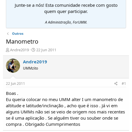
Junte-se a nós! Esta comunidade recebe com gosto
quem quer participar.
A Administração, ForUMM.
Outros
Manometro
I
D
Andre2019
22 Jun 2011
n
a
i
t
Andre2019
c
a
UMMzito
i
d
a
e
d
i
22 Jun 2011
#1
o
n
r
í
Boas .
d
c
Eu queria colocar no meu UMM alter I um manometro de
e
i
altitude e latitude/inclinação , acho que é isso . Já vi em
T
o
alguns UMMs não sei se veio de origem nos mais recentes
ó
se é uma aplicação . Se alguém tiver ou souber onde se
p
compra . Obrigado Cummprimentos
i
c