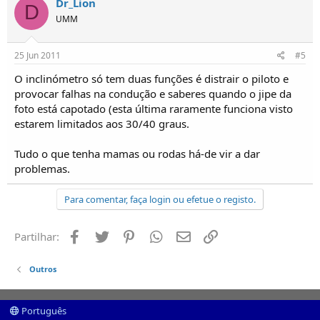
Dr_Lion
D
UMM
25 Jun 2011
#5
O inclinómetro só tem duas funções é distrair o piloto e
provocar falhas na condução e saberes quando o jipe da
foto está capotado (esta última raramente funciona visto
estarem limitados aos 30/40 graus.
Tudo o que tenha mamas ou rodas há-de vir a dar
problemas.
Para comentar, faça login ou efetue o registo.
Facebook
Twitter
Pinterest
Whatsapp
Email
Ligação
Partilhar:
Outros
Português