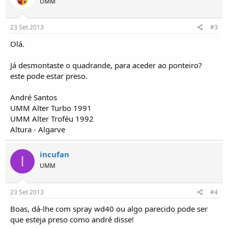
UMM
o
s
23 Set 2013
#3
Olá.
Já desmontaste o quadrande, para aceder ao ponteiro?
este pode estar preso.
André Santos
UMM Alter Turbo 1991
UMM Alter Troféu 1992
Altura - Algarve
incufan
I
UMM
23 Set 2013
#4
Boas, dá-lhe com spray wd40 ou algo parecido pode ser
que esteja preso como andré disse!