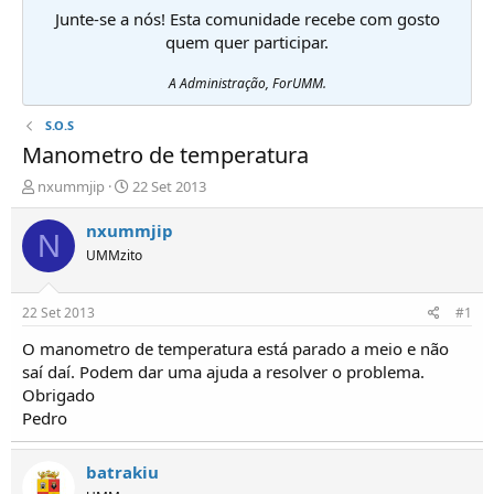
Junte-se a nós! Esta comunidade recebe com gosto
quem quer participar.
A Administração, ForUMM.
S.O.S
Manometro de temperatura
I
D
nxummjip
22 Set 2013
n
a
i
t
nxummjip
N
c
a
UMMzito
i
d
a
e
d
i
22 Set 2013
#1
o
n
r
í
O manometro de temperatura está parado a meio e não
d
c
saí daí. Podem dar uma ajuda a resolver o problema.
e
i
Obrigado
T
o
Pedro
ó
p
i
batrakiu
c