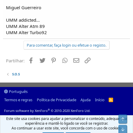
Miguel Guerreiro
UMM addicted...
UMM Alter Atm 89
UMM Alter Turbo92
Para comentar, faça login ou efetue o registo.
Facebook
Twitter
Pinterest
Whatsapp
Email
Ligação
Partilhar:
S.O.S
Português
Termos e regras
Política de Privacidade
Ajuda
Início
R
S
S
®
Forum software by XenForo
© 2010-2020 XenForo Ltd.
Este site usa cookies para ajudar a personalizar o conteúdo, adequar sua
Top
experiência e mantê-lo ligado se você se registrar.
Ao continuar a usar este site, você concorda com o uso de cookies.
Infer