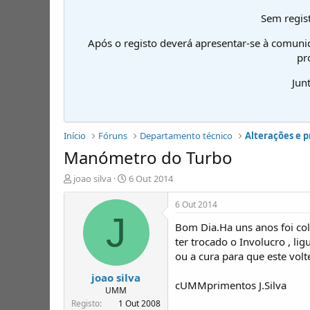
Sem regist
Após o registo deverá apresentar-se à comuni
pr
Jun
Início
Fóruns
Departamento técnico
Alterações e 
Manómetro do Turbo
I
D
joao silva
6 Out 2014
n
a
i
t
6 Out 2014
c
a
J
Bom Dia.Ha uns anos foi co
i
d
a
e
ter trocado o Involucro , li
d
i
ou a cura para que este volte
o
n
joao silva
r
í
cUMMprimentos J.Silva
d
c
UMM
e
i
Registo
1 Out 2008