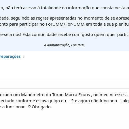
o, não terá acesso à totalidade da informação que consta nesta 
dade, seguindo as regras apresentadas no momento de se aprese
onto para participar no ForUMM/For-UMM em toda a sua plenitu
te-se a nós! Esta comunidade recebe com gosto quem quer partici
A Administração, ForUMM.
preparações
locado um Manómetro do Turbo Marca Ecuus , no meu Vitesses ,
guei tudo conforme estava julgo eu ...!? e agora não funciona...! 
 a funcionar...!?.Obrigado.