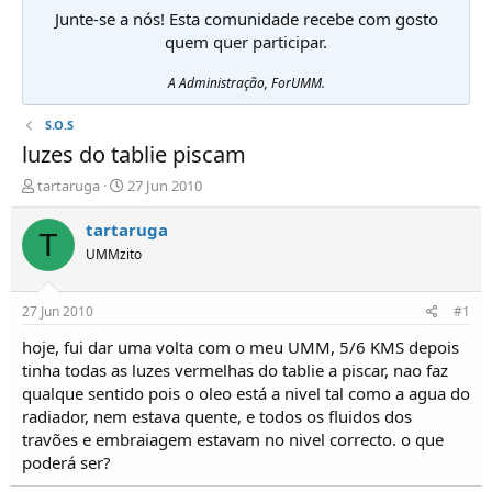
Junte-se a nós! Esta comunidade recebe com gosto
quem quer participar.
A Administração, ForUMM.
S.O.S
luzes do tablie piscam
I
D
tartaruga
27 Jun 2010
n
a
i
t
tartaruga
T
c
a
UMMzito
i
d
a
e
d
i
27 Jun 2010
#1
o
n
r
í
hoje, fui dar uma volta com o meu UMM, 5/6 KMS depois
d
c
tinha todas as luzes vermelhas do tablie a piscar, nao faz
e
i
qualque sentido pois o oleo está a nivel tal como a agua do
T
o
radiador, nem estava quente, e todos os fluidos dos
ó
travões e embraiagem estavam no nivel correcto. o que
p
poderá ser?
i
c