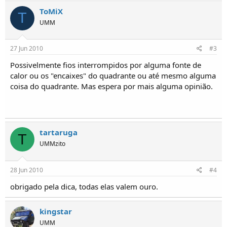
o
ToMiX
s
T
UMM
27 Jun 2010
#3
Possivelmente fios interrompidos por alguma fonte de
calor ou os "encaixes" do quadrante ou até mesmo alguma
coisa do quadrante. Mas espera por mais alguma opinião.
tartaruga
T
UMMzito
28 Jun 2010
#4
obrigado pela dica, todas elas valem ouro.
kingstar
UMM