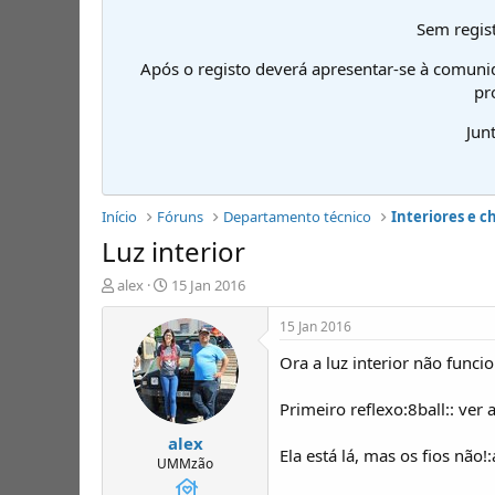
Sem regist
Após o registo deverá apresentar-se à comuni
pr
Jun
Início
Fóruns
Departamento técnico
Interiores e c
Luz interior
I
D
alex
15 Jan 2016
n
a
i
t
15 Jan 2016
c
a
Ora a luz interior não funci
i
d
a
e
d
i
Primeiro reflexo:8ball:: ver
o
n
alex
r
í
Ela está lá, mas os fios não!
d
c
UMMzão
e
i