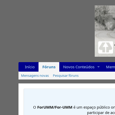
Início
Fóruns
Novos Conteúdos
Mem
Mensagens novas
Pesquisar fóruns
O
ForUMM/For-UMM
é um espaço público on
participar de a