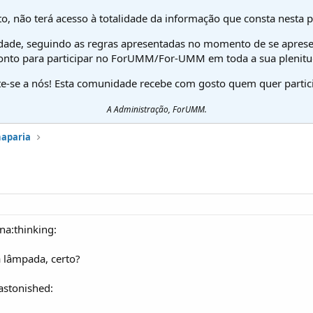
o, não terá acesso à totalidade da informação que consta nesta 
dade, seguindo as regras apresentadas no momento de se aprese
onto para participar no ForUMM/For-UMM em toda a sua plenitu
te-se a nós! Esta comunidade recebe com gosto quem quer partici
A Administração, ForUMM.
haparia
ona:thinking:
 a lâmpada, certo?
:astonished: