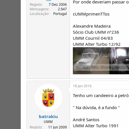
Por onde deveriam passar os 
T
o
Registo
7 Dez 2006
ó
Mensagens
2.947
p
cUMMprimenTTos
Localização
Portugal
i
c
Alexandre Madeira
o
Sócio Club UMM nº236
s
UMM Cournil 04/83
UMM Alter Turbo 12/92
18 Jan 2016
Tenho um candeeiro a petról
" Na dúvida, é a fundo "
batrakiu
André Santos
UMM
UMM Alter Turbo 1991
Registo
11 Jun 2009