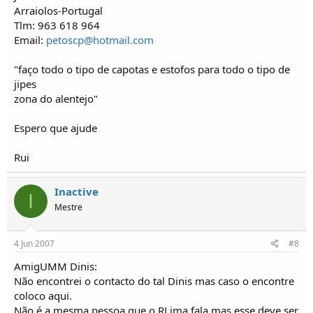
Arraiolos-Portugal
Tlm: 963 618 964
Email:
petoscp@hotmail.com
"faço todo o tipo de capotas e estofos para todo o tipo de
jipes
zona do alentejo"
Espero que ajude
Rui
Inactive
I
Mestre
4 Jun 2007
#8
AmigUMM Dinis:
Não encontrei o contacto do tal Dinis mas caso o encontre
coloco aqui.
Não é a mesma pessoa que o RLima fala mas esse deve ser