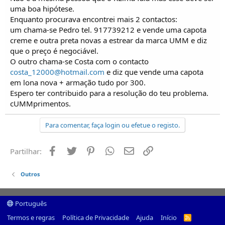
uma boa hipótese.
Enquanto procurava encontrei mais 2 contactos:
um chama-se Pedro tel. 917739212 e vende uma capota
creme e outra preta novas a estrear da marca UMM e diz
que o preço é negociável.
O outro chama-se Costa com o contacto
costa_12000@hotmail.com
e diz que vende uma capota
em lona nova + armação tudo por 300.
Espero ter contribuido para a resolução do teu problema.
cUMMprimentos.
Para comentar, faça login ou efetue o registo.
Facebook
Twitter
Pinterest
Whatsapp
Email
Ligação
Partilhar:
Outros
Português
Termos e regras
Política de Privacidade
Ajuda
Início
R
S