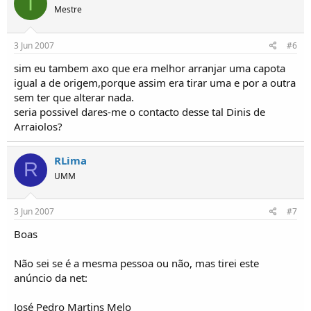
I
Mestre
3 Jun 2007
#6
sim eu tambem axo que era melhor arranjar uma capota
igual a de origem,porque assim era tirar uma e por a outra
sem ter que alterar nada.
seria possivel dares-me o contacto desse tal Dinis de
Arraiolos?
RLima
R
UMM
3 Jun 2007
#7
Boas
Não sei se é a mesma pessoa ou não, mas tirei este
anúncio da net:
José Pedro Martins Melo