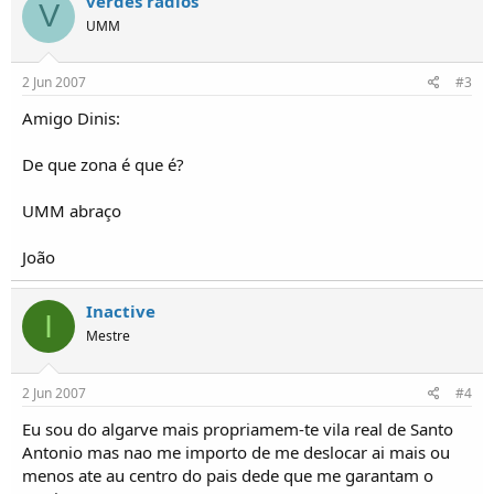
verdes radios
V
o
UMM
s
2 Jun 2007
#3
Amigo Dinis:
De que zona é que é?
UMM abraço
João
Inactive
I
Mestre
2 Jun 2007
#4
Eu sou do algarve mais propriamem-te vila real de Santo
Antonio mas nao me importo de me deslocar ai mais ou
menos ate au centro do pais dede que me garantam o