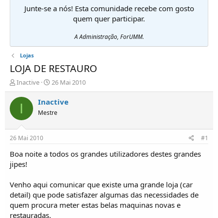
Junte-se a nós! Esta comunidade recebe com gosto
quem quer participar.
A Administração, ForUMM.
Lojas
LOJA DE RESTAURO
I
D
Inactive
26 Mai 2010
n
a
i
t
Inactive
I
c
a
Mestre
i
d
a
e
d
i
26 Mai 2010
#1
o
n
r
í
Boa noite a todos os grandes utilizadores destes grandes
d
c
jipes!
e
i
T
o
Venho aqui comunicar que existe uma grande loja (car
ó
detail) que pode satisfazer algumas das necessidades de
p
quem procura meter estas belas maquinas novas e
i
c
restauradas.