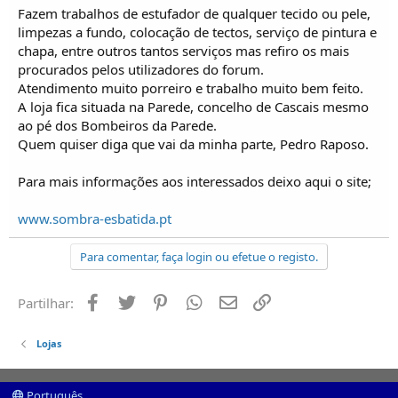
o
Fazem trabalhos de estufador de qualquer tecido ou pele,
s
limpezas a fundo, colocação de tectos, serviço de pintura e
chapa, entre outros tantos serviços mas refiro os mais
procurados pelos utilizadores do forum.
Atendimento muito porreiro e trabalho muito bem feito.
A loja fica situada na Parede, concelho de Cascais mesmo
ao pé dos Bombeiros da Parede.
Quem quiser diga que vai da minha parte, Pedro Raposo.
Para mais informações aos interessados deixo aqui o site;
www.sombra-esbatida.pt
Para comentar, faça login ou efetue o registo.
Facebook
Twitter
Pinterest
Whatsapp
Email
Ligação
Partilhar:
Lojas
Português