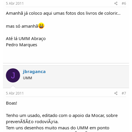
5 Abr 2011
#6
Amanhã já coloco aqui umas fotos dos livros de colorir...
mas só amanhã
Até lá UMM Abraço
Pedro Marques
jbraganca
J
UMM
5 Abr 2011
#7
Boas!
Tenho um usado, editado com o apoio da Mocar, sobre
prevenÃ§Ã£o rodoviÃ¡ria.
Tem uns desenhos muito maus do UMM em ponto