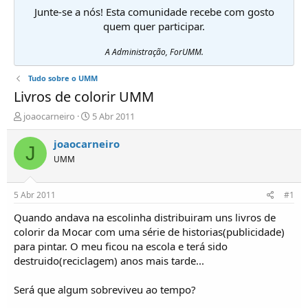
Junte-se a nós! Esta comunidade recebe com gosto
quem quer participar.
A Administração, ForUMM.
Tudo sobre o UMM
Livros de colorir UMM
I
D
joaocarneiro
5 Abr 2011
n
a
i
t
joaocarneiro
J
c
a
UMM
i
d
a
e
d
i
5 Abr 2011
#1
o
n
r
í
Quando andava na escolinha distribuiram uns livros de
d
c
colorir da Mocar com uma série de historias(publicidade)
e
i
para pintar. O meu ficou na escola e terá sido
T
o
destruido(reciclagem) anos mais tarde...
ó
p
Será que algum sobreviveu ao tempo?
i
c