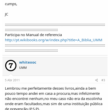
o
cumps,
s
JC
::::::::::::::::::::::::::::::::::::::::::::::::::::::::::::::::::::::::::::::::::::::::::::::::::::::
::::::::::::::::::::::::::::::::::::::::::::::::::::::
Participa no Manual de referencia
http://pt.wikibooks.org/w/index.php?title=A_Biblia_UMM
::::::::::::::::::::::::::::::::::::::::::::::::::::::::::::::::::::::::::::::::::::::::::::::::::::::
::::::::::::::::::::::::::::::::::::::::::::::::::::::
whitexoc
UMM
5 Abr 2011
#3
Lembrou me perfeitamente desses livros,ainda a bem
pouco tempo andei em casa a procura,mas infelizmente
não encontrei nenhum,no meu caso não era da escolinha
onde eram facultados,mas sim de uma instituição pública
de prevenção (P.S.P).