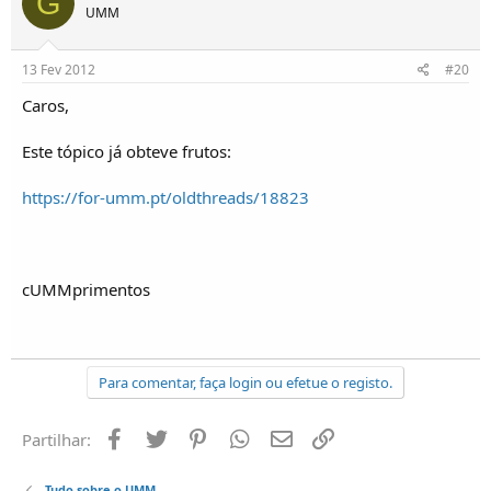
G
UMM
13 Fev 2012
#20
Caros,
Este tópico já obteve frutos:
https://for-umm.pt/oldthreads/18823
cUMMprimentos
Para comentar, faça login ou efetue o registo.
Facebook
Twitter
Pinterest
Whatsapp
Email
Ligação
Partilhar:
Tudo sobre o UMM