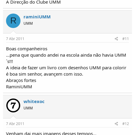
A Direcção do Clube UMM
raminiUMM
R
UMM
7 Abr 2011
#11
Boas companheiros
...pena que quando andei na escola ainda não havia UMM
´s!!!
A ideia de fazer um livro com desenhos UMM para colorir
é boa sim senhor, avançem com isso.
Abraços fortes
RaminiUMM
whitexoc
UMM
7 Abr 2011
#12
Venham dai mais imagens desses tempos...