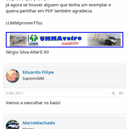
Já agora se houver alguem que tenha um exemplar e
queira partilhar em PDF também agradecia.
cUMMprimenTTos
Sérgio Silva-AlterII 90
Eduardo Filipe
SupremUMM
5 Abr 2011
#4
Vamos a vasculhar os baús!
MarioMachado