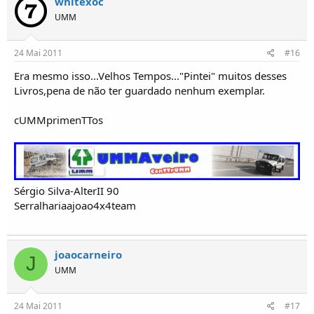
whitexoc
UMM
24 Mai 2011
#16
Era mesmo isso...Velhos Tempos..."Pintei" muitos desses
Livros,pena de não ter guardado nenhum exemplar.
cUMMprimenTTos
Sérgio Silva-AlterII 90
Serralhariaajoao4x4team
joaocarneiro
J
UMM
24 Mai 2011
#17