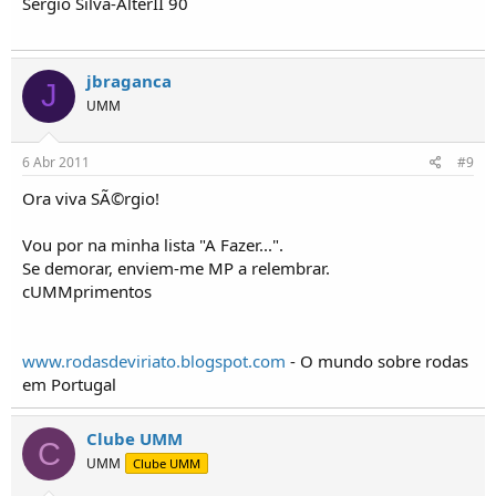
Sérgio Silva-AlterII 90
jbraganca
J
UMM
6 Abr 2011
#9
Ora viva SÃ©rgio!
Vou por na minha lista "A Fazer...".
Se demorar, enviem-me MP a relembrar.
cUMMprimentos
www.rodasdeviriato.blogspot.com
- O mundo sobre rodas
em Portugal
Clube UMM
C
UMM
Clube UMM