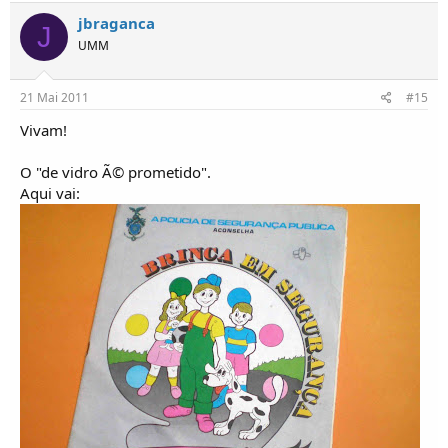
jbraganca
J
UMM
21 Mai 2011
#15
Vivam!
O "de vidro Ã© prometido".
Aqui vai: