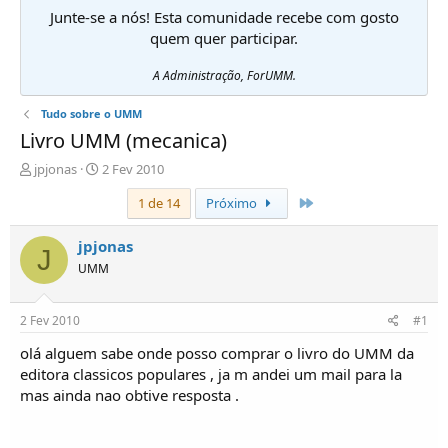
Junte-se a nós! Esta comunidade recebe com gosto
quem quer participar.
A Administração, ForUMM.
Tudo sobre o UMM
Livro UMM (mecanica)
I
D
jpjonas
2 Fev 2010
n
a
Último
1 de 14
Próximo
i
t
c
a
i
d
jpjonas
J
a
e
UMM
d
i
o
n
r
í
2 Fev 2010
#1
d
c
e
i
olá alguem sabe onde posso comprar o livro do UMM da
T
o
editora classicos populares , ja m andei um mail para la
ó
mas ainda nao obtive resposta .
p
i
c