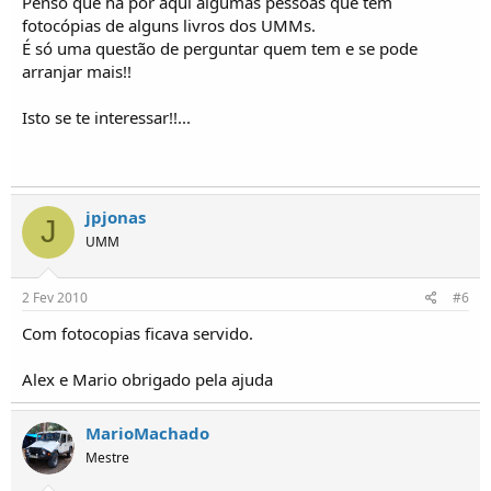
Penso que há por aqui algumas pessoas que tem
fotocópias de alguns livros dos UMMs.
É só uma questão de perguntar quem tem e se pode
arranjar mais!!
Isto se te interessar!!...
jpjonas
J
UMM
2 Fev 2010
#6
Com fotocopias ficava servido.
Alex e Mario obrigado pela ajuda
MarioMachado
Mestre