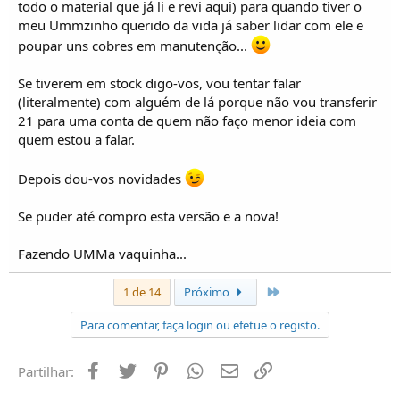
todo o material que já li e revi aqui) para quando tiver o
meu Ummzinho querido da vida já saber lidar com ele e
poupar uns cobres em manutenção...
Se tiverem em stock digo-vos, vou tentar falar
(literalmente) com alguém de lá porque não vou transferir
21 para uma conta de quem não faço menor ideia com
quem estou a falar.
Depois dou-vos novidades
Se puder até compro esta versão e a nova!
Fazendo UMMa vaquinha...
Último
1 de 14
Próximo
Para comentar, faça login ou efetue o registo.
Facebook
Twitter
Pinterest
Whatsapp
Email
Ligação
Partilhar: