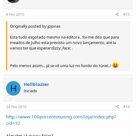
8 Fev 2010
#15
Originally posted by jpjonas
Esta tudo esgotado mesmo na editora , foi-me dito que para
meados de Julho esta previsto um novo lançamento, até la
vamos ter que esperar:dizzy_face: .
Pelo menos assim... já se vê uma luz no fundo do túnel..!
Hellblazzer
H
Iniciado
24 Fev 2010
#16
http://www.100porcentotuning.com/loja/index.php?
cid=12
Alguém já ouviu falar?