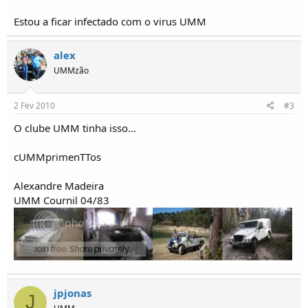
o
s
Estou a ficar infectado com o virus UMM
alex
UMMzão
2 Fev 2010
#3
O clube UMM tinha isso...
cUMMprimenTTos
Alexandre Madeira
UMM Cournil 04/83
jpjonas
J