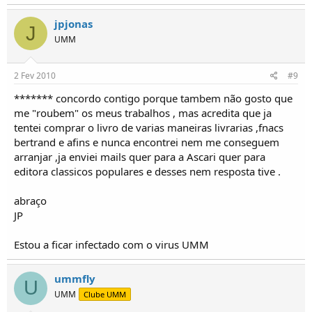
jpjonas
J
UMM
2 Fev 2010
#9
******* concordo contigo porque tambem não gosto que
me "roubem" os meus trabalhos , mas acredita que ja
tentei comprar o livro de varias maneiras livrarias ,fnacs
bertrand e afins e nunca encontrei nem me conseguem
arranjar ,ja enviei mails quer para a Ascari quer para
editora classicos populares e desses nem resposta tive .
abraço
JP
Estou a ficar infectado com o virus UMM
ummfly
U
UMM
Clube UMM