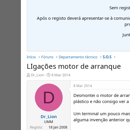
Sem regist
Após o registo deverá apresentar-se à comuni
pr
Jun
Início
Fóruns
Departamento técnico
S.O.S
LIgações motor de arranque
I
D
Dr_Lion
8 Mar 2014
n
a
i
t
8 Mar 2014
c
a
D
Desmontei o motor de arran
i
d
a
e
plástico e não consigo ver a
d
i
o
n
Um terminal um pouco mais 
Dr_Lion
r
í
alguma invenção anterior qu
d
c
UMM
e
i
Registo
18 Jan 2008