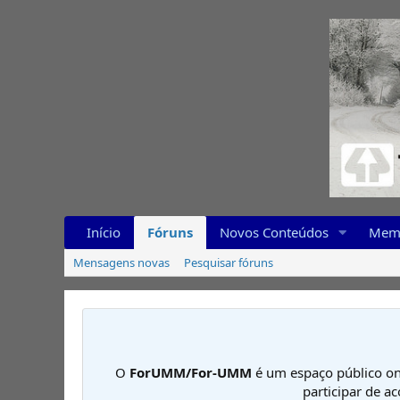
Início
Fóruns
Novos Conteúdos
Mem
Mensagens novas
Pesquisar fóruns
O
ForUMM/For-UMM
é um espaço público on
participar de a