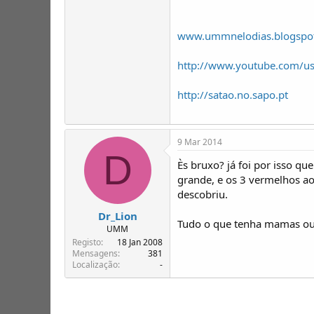
www.ummnelodias.blogspo
http://www.youtube.com/
http://satao.no.sapo.pt
9 Mar 2014
D
Ès bruxo? já foi por isso q
grande, e os 3 vermelhos ao
descobriu.
Dr_Lion
Tudo o que tenha mamas ou 
UMM
Registo
18 Jan 2008
Mensagens
381
Localização
-