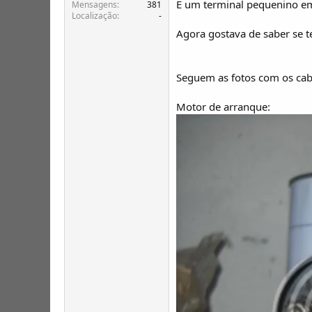
E um terminal pequenino em
T
o
Mensagens
381
Localização
-
ó
p
Agora gostava de saber se t
i
c
o
Seguem as fotos com os cab
s
Motor de arranque: