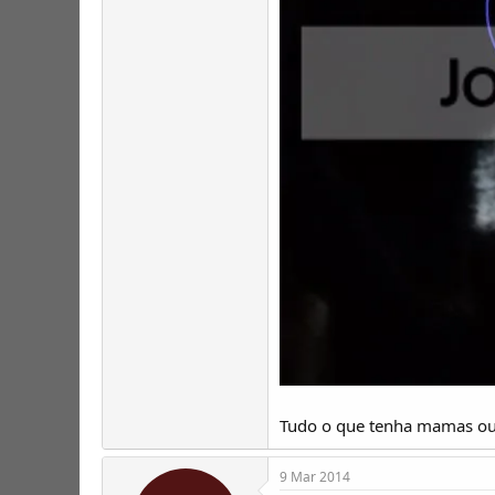
Tudo o que tenha mamas ou 
9 Mar 2014