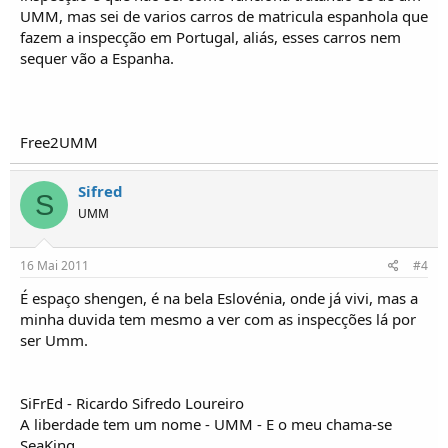
UMM, mas sei de varios carros de matricula espanhola que
fazem a inspecção em Portugal, aliás, esses carros nem
sequer vão a Espanha.
Free2UMM
Sifred
S
UMM
16 Mai 2011
#4
É espaço shengen, é na bela Eslovénia, onde já vivi, mas a
minha duvida tem mesmo a ver com as inspecções lá por
ser Umm.
SiFrEd - Ricardo Sifredo Loureiro
A liberdade tem um nome - UMM - E o meu chama-se
SeaKing