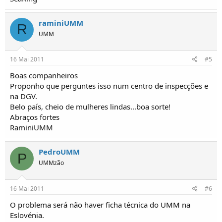
raminiUMM
R
UMM
16 Mai 2011
#5
Boas companheiros
Proponho que perguntes isso num centro de inspecções e
na DGV.
Belo país, cheio de mulheres lindas...boa sorte!
Abraços fortes
RaminiUMM
PedroUMM
P
UMMzão
16 Mai 2011
#6
O problema será não haver ficha técnica do UMM na
Eslovénia.