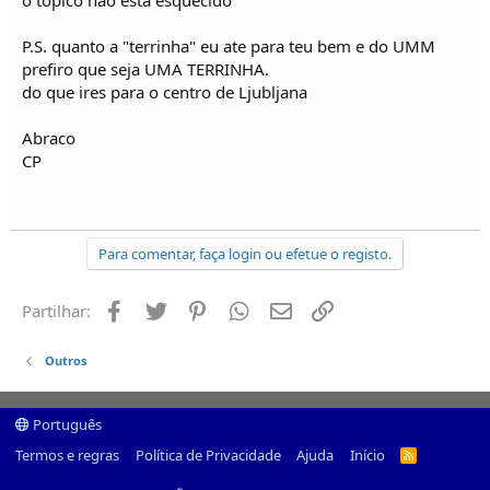
o topico nao esta esquecido
P.S. quanto a "terrinha" eu ate para teu bem e do UMM
prefiro que seja UMA TERRINHA.
do que ires para o centro de Ljubljana
Abraco
CP
Para comentar, faça login ou efetue o registo.
Facebook
Twitter
Pinterest
Whatsapp
Email
Ligação
Partilhar:
Outros
Português
Termos e regras
Política de Privacidade
Ajuda
Início
R
S
S