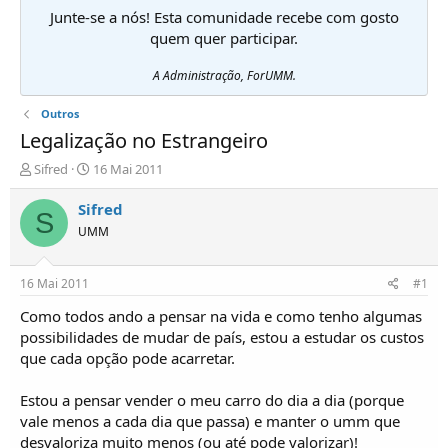
Junte-se a nós! Esta comunidade recebe com gosto
quem quer participar.
A Administração, ForUMM.
Outros
Legalização no Estrangeiro
I
D
Sifred
16 Mai 2011
n
a
i
t
Sifred
S
c
a
UMM
i
d
a
e
d
i
16 Mai 2011
#1
o
n
r
í
Como todos ando a pensar na vida e como tenho algumas
d
c
possibilidades de mudar de país, estou a estudar os custos
e
i
que cada opção pode acarretar.
T
o
ó
Estou a pensar vender o meu carro do dia a dia (porque
p
vale menos a cada dia que passa) e manter o umm que
i
c
desvaloriza muito menos (ou até pode valorizar)!