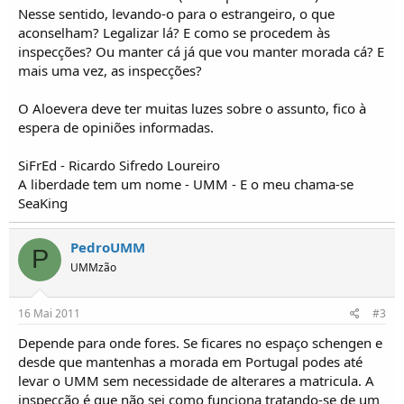
o
Nesse sentido, levando-o para o estrangeiro, o que
s
aconselham? Legalizar lá? E como se procedem às
inspecções? Ou manter cá já que vou manter morada cá? E
mais uma vez, as inspecções?
O Aloevera deve ter muitas luzes sobre o assunto, fico à
espera de opiniões informadas.
SiFrEd - Ricardo Sifredo Loureiro
A liberdade tem um nome - UMM - E o meu chama-se
SeaKing
PedroUMM
P
UMMzão
16 Mai 2011
#3
Depende para onde fores. Se ficares no espaço schengen e
desde que mantenhas a morada em Portugal podes até
levar o UMM sem necessidade de alterares a matricula. A
inspecção é que não sei como funciona tratando-se de um