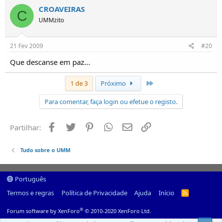
CROAVEIRAS
C
UMMzito
21 Fev 2009
#20
Que descanse em paz...
Último
1 de 3
Próximo
Para comentar, faça login ou efetue o registo.
Facebook
Twitter
Pinterest
Whatsapp
Email
Ligação
Partilhar:
Tudo sobre o UMM
Português
Termos e regras
Política de Privacidade
Ajuda
Início
R
S
S
®
Forum software by XenForo
© 2010-2020 XenForo Ltd.