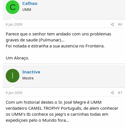
Calhau
C
UMM
8 Jan 2009
#6
Parece que o senhor tem andado com uns problemas
graves de saude (Pulmunar)...
Foi notada e estranha a sua ausencia no Fronteira.
Um Abraço.
Inactive
I
Mestre
9 Jan 2009
#7
Com um historial destes o Sr. José Megre é UMM
verdadeiro CAMEL TROPHY Português, de alem conhecer
os UMM's tb conhece os jeep's e carrinhas todas em
expediçoes pelo o Mundo fora...