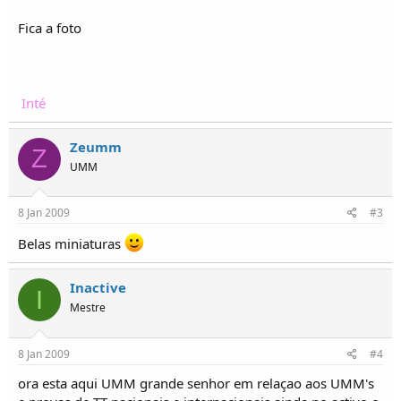
o
s
Fica a foto
Inté
Zeumm
Z
UMM
8 Jan 2009
#3
Belas miniaturas
Inactive
I
Mestre
8 Jan 2009
#4
ora esta aqui UMM grande senhor em relaçao aos UMM's