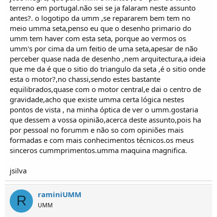
terreno em portugal.não sei se ja falaram neste assunto
antes?. o logotipo da umm ,se repararem bem tem no
meio umma seta,penso eu que o desenho primario do
umm tem haver com esta seta, porque ao vermos os
umm's por cima da um feitio de uma seta,apesar de não
perceber quase nada de desenho ,nem arquitectura,a ideia
que me da é que o sitio do triangulo da seta ,é o sitio onde
esta o motor?,no chassi,sendo estes bastante
equilibrados,quase com o motor central,e dai o centro de
gravidade,acho que existe umma certa lógica nestes
pontos de vista , na minha óptica de ver o umm.gostaria
que dessem a vossa opinião,acerca deste assunto,pois ha
por pessoal no forumm e não so com opiniões mais
formadas e com mais conhecimentos técnicos.os meus
sinceros cummprimentos.umma maquina magnifica.
jsilva
raminiUMM
R
UMM