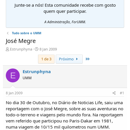
Junte-se a nós! Esta comunidade recebe com gosto
quem quer participar.
A Administração, ForUMM.
Tudo sobre o UMM
José Megre
I
D
Estrunphyna
8 Jan 2009
n
a
Último
1 de 3
Próximo
i
t
c
a
i
d
Estrunphyna
E
a
e
UMM
d
i
o
n
r
í
8 Jan 2009
#1
d
c
e
i
No dia 30 de Outubro, no Diário de Noticias Life, saiu uma
T
o
reportagem com o José Megre, sobre as suas aventuras no
ó
todo-o-terreno e viagens pelo mundo fora. Na reportagem
p
vem referido que participou no Paris-Dakar em 1981,
i
numa viagem de 10/15 mil quilometros num UMM.
c