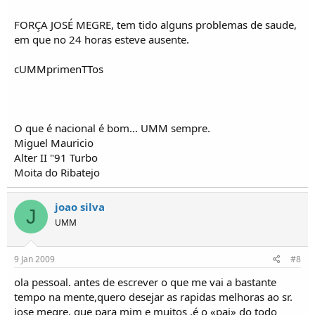
FORÇA JOSÉ MEGRE, tem tido alguns problemas de saude,
em que no 24 horas esteve ausente.
cUMMprimenTTos
O que é nacional é bom... UMM sempre.
Miguel Mauricio
Alter II "91 Turbo
Moita do Ribatejo
joao silva
J
UMM
9 Jan 2009
#8
ola pessoal. antes de escrever o que me vai a bastante
tempo na mente,quero desejar as rapidas melhoras ao sr.
jose megre, que para mim e muitos ,é o «pai» do todo