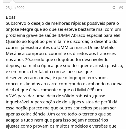
23 Jan 2009
#9
Boas
Subscrevo o desejo de melhoras rápidas possiveis para o
Sr Jose Megre que ao que sei esteve bastante mal com um
problema grave de saúde!!UMM Abraço especial para ele!
Quanto ao logotipo permita me discordar, o desenho do
cournil já existia antes do UMM..a marca Uniao Metalo
Mecânica comprou o cournil e os direitos aos franceses
nos anos 70..sendo que o logotipo foi desenvolvido
depois, na minha óptica que sou designer e artista plastico,
e sem nunca ter falado com as pessoas que
desenvolveram a ideia, é que o logotipo tem varios
conceitos ligados ao carro começando e acabando na ideia
de 4x4 que é basicamente o que o UMM é!!É um
VS.VS,para dar uma ideia de sólido robusto ,quase
inquebrável!A percepção de dois jipes vistos de perfil dá
essa noção,parece me que outros conceitos possam ser
apenas coincidência..Um carro todo-o-terreno que se
adapta a tudo nem que para isso sejam necessários
ajustes,como provam os muitos modelos e versões que