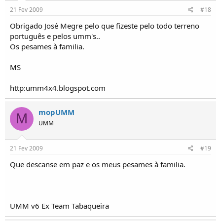
21 Fev 2009
#18
Obrigado José Megre pelo que fizeste pelo todo terreno
português e pelos umm's..
Os pesames à familia.
MS
http:umm4x4.blogspot.com
mopUMM
M
UMM
21 Fev 2009
#19
Que descanse em paz e os meus pesames à familia.
UMM v6 Ex Team Tabaqueira