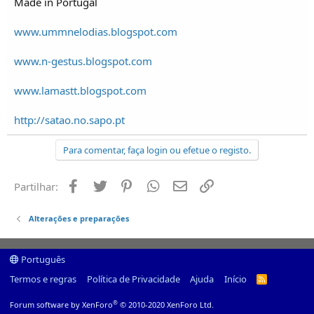
Made in Portugal
www.ummnelodias.blogspot.com
www.n-gestus.blogspot.com
www.lamastt.blogspot.com
http://satao.no.sapo.pt
Para comentar, faça login ou efetue o registo.
Facebook
Twitter
Pinterest
Whatsapp
Email
Ligação
Partilhar:
Alterações e preparações
Português
Termos e regras
Política de Privacidade
Ajuda
Início
R
S
S
®
Forum software by XenForo
© 2010-2020 XenForo Ltd.