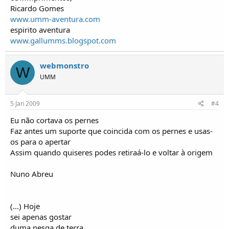
Ricardo Gomes
www.umm-aventura.com
espirito aventura
www.gallumms.blogspot.com
webmonstro
W
UMM
5 Jan 2009
#4
Eu não cortava os pernes
Faz antes um suporte que coincida com os pernes e usas-
os para o apertar
Assim quando quiseres podes retiraá-lo e voltar à origem
Nuno Abreu
(...) Hoje
sei apenas gostar
duma nesga de terra