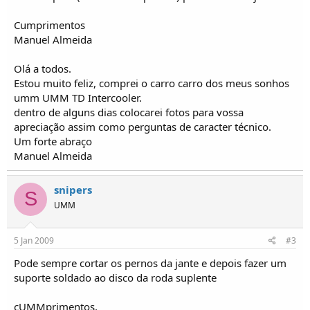
o
s
Cumprimentos
Manuel Almeida
Olá a todos.
Estou muito feliz, comprei o carro carro dos meus sonhos
umm UMM TD Intercooler.
dentro de alguns dias colocarei fotos para vossa
apreciação assim como perguntas de caracter técnico.
Um forte abraço
Manuel Almeida
snipers
S
UMM
5 Jan 2009
#3
Pode sempre cortar os pernos da jante e depois fazer um
suporte soldado ao disco da roda suplente
cUMMprimentos,