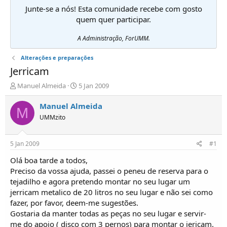
Junte-se a nós! Esta comunidade recebe com gosto
quem quer participar.
A Administração, ForUMM.
Alterações e preparações
Jerricam
I
D
Manuel Almeida
5 Jan 2009
n
a
i
t
Manuel Almeida
M
c
a
UMMzito
i
d
a
e
d
i
5 Jan 2009
#1
o
n
r
í
Olá boa tarde a todos,
d
c
Preciso da vossa ajuda, passei o peneu de reserva para o
e
i
tejadilho e agora pretendo montar no seu lugar um
T
o
jerricam metalico de 20 litros no seu lugar e não sei como
ó
fazer, por favor, deem-me sugestões.
p
Gostaria da manter todas as peças no seu lugar e servir-
i
c
me do apoio ( disco com 3 pernos) para montar o jericam.