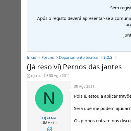
Sem regist
Após o registo deverá apresentar-se à comuni
pr
Jun
Início
Fóruns
Departamento técnico
S.O.S
(Já resolvi) Pernos das jantes
I
D
njcruz
30 Ago 2011
n
a
i
t
30 Ago 2011
c
a
N
Pois é, estou a aplicar tr
i
d
a
e
d
i
Será que me podem ajudar?
o
n
njcruz
r
í
Os pernos entram nos discos
d
c
UMMzito
e
i