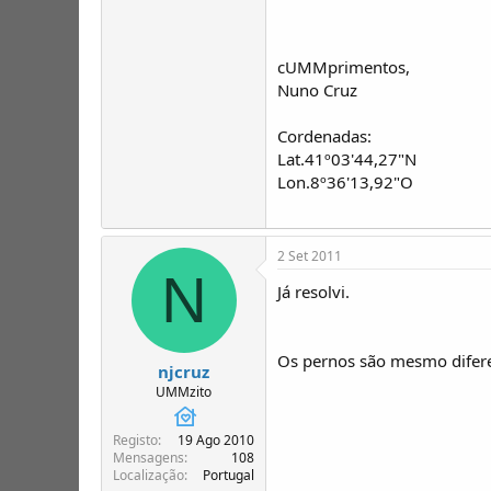
cUMMprimentos,
Nuno Cruz
Cordenadas:
Lat.41º03'44,27"N
Lon.8º36'13,92"O
2 Set 2011
N
Já resolvi.
Os pernos são mesmo difer
njcruz
UMMzito
Registo
19 Ago 2010
Mensagens
108
Localização
Portugal