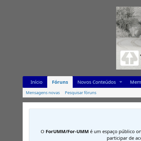
Início
Fóruns
Novos Conteúdos
Mem
Mensagens novas
Pesquisar fóruns
O
ForUMM/For-UMM
é um espaço público on
participar de a