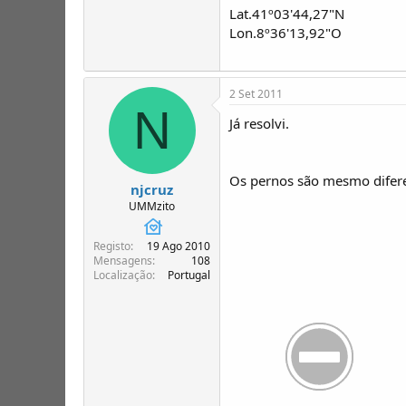
Lat.41º03'44,27"N
Lon.8º36'13,92"O
2 Set 2011
N
Já resolvi.
Os pernos são mesmo difer
njcruz
UMMzito
Registo
19 Ago 2010
Mensagens
108
Localização
Portugal