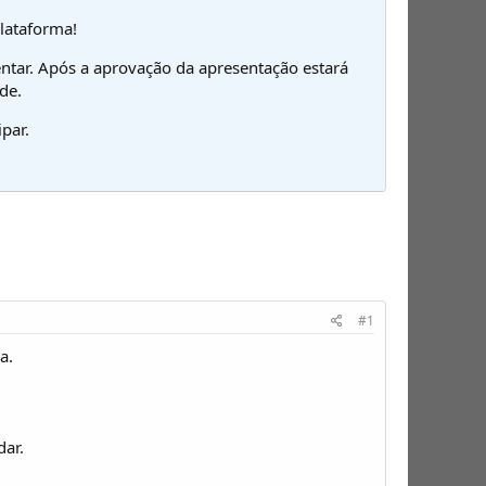
plataforma!
ntar. Após a aprovação da apresentação estará
de.
par.
#1
a.
dar.