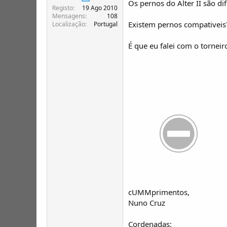
Os pernos do Alter II são di
T
o
Registo
19 Ago 2010
ó
Mensagens
108
p
Existem pernos compativeis
Localização
Portugal
i
c
É que eu falei com o torneir
o
s
cUMMprimentos,
Nuno Cruz
Cordenadas: