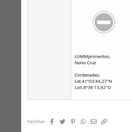
cUMMprimentos,
Nuno Cruz
Cordenadas:
Lat.41º03'44,27"N
Lon.8º36'13,92"O
Facebook
Twitter
Pinterest
Whatsapp
Email
Ligação
Partilhar: