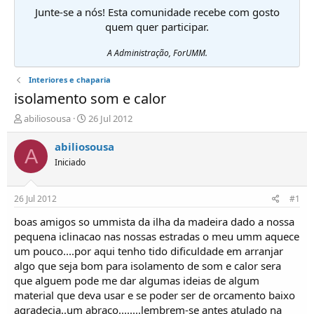
Junte-se a nós! Esta comunidade recebe com gosto
quem quer participar.
A Administração, ForUMM.
Interiores e chaparia
isolamento som e calor
I
D
abiliosousa
26 Jul 2012
n
a
i
t
abiliosousa
A
c
a
Iniciado
i
d
a
e
d
i
26 Jul 2012
#1
o
n
r
í
boas amigos so ummista da ilha da madeira dado a nossa
d
c
pequena iclinacao nas nossas estradas o meu umm aquece
e
i
um pouco....por aqui tenho tido dificuldade em arranjar
T
o
algo que seja bom para isolamento de som e calor sera
ó
que alguem pode me dar algumas ideias de algum
p
material que deva usar e se poder ser de orcamento baixo
i
c
agradecia..um abraco........lembrem-se antes atulado na