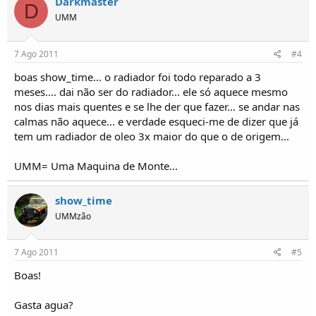
Darkmaster
D
UMM
7 Ago 2011
#4
boas show_time... o radiador foi todo reparado a 3
meses.... dai não ser do radiador... ele só aquece mesmo
nos dias mais quentes e se lhe der que fazer... se andar nas
calmas não aquece... e verdade esqueci-me de dizer que já
tem um radiador de oleo 3x maior do que o de origem...
UMM= Uma Maquina de Monte...
show_time
UMMzão
7 Ago 2011
#5
Boas!
Gasta agua?