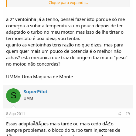
Clique para expandir...
grande solução, repara, vais repartir o fluxo e adicionar mais perdas de cargas ao
circuito, reduzindo assim a sua eficiência e depois um dos radiadores vai cortar o
"ar fresco" ao outro e com isto também perdes em capacidade de refrigeração.
a 2ª ventoinha já a tenho, pensei fazer isto porque só me
começou a subir a temperatura um pouco depois de ter
Eu sou um defensor da ventoinha mecânica, dou sempre o exemplo de vários
adaptado o turbo no meu motor, mas isso de lhe tirtar o
tractores agrícolas que conheço com ventoinha mecânica e andam todo o dia a
termoestato é boa ideia, vou tentar.
lavrar sem aquecer. A vantagem desta é que está sempre a trabalhar e com a
quanto as ventoinhas tens razão no que dizes, mas para
mesma rotação do motor, se o circuito estiver em boas condições e bem
dimensionado, tem que arrefecer...
quem quer mais um pouco de potencia é o melhor não
achas? esta mecanica que traz de origem faz muito "peso"
O que podes fazer em complemento da ventoinha mecânica é adaptar uma
no motor, não concordas?
ventoinha eléctrica na frente do radiador, arranjar uma por exemplo de uma
Berlingo que trabalham na frente do radiador, metes a sonda no radiador e esta
UMM= Uma Maquina de Monte...
ventoinha vai disparar manualmente ou só nos picos de aquecimento.
cUMMprimentos;
SuperPilot
S
UMM
8 Ago 2011
#9
Essas adaptaÃ§Ãµes mais tarde ou mais cedo dÃ£o
sempre problemas, o bloco do turbo tem injectores de