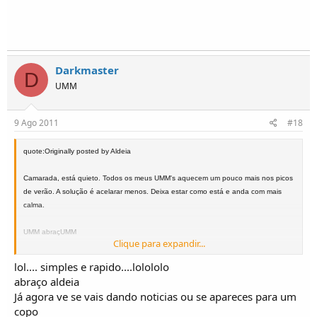
Darkmaster
D
UMM
9 Ago 2011
#18
quote:Originally posted by Aldeia
Camarada, está quieto. Todos os meus UMM's aquecem um pouco mais nos picos
de verão. A solução é acelarar menos. Deixa estar como está e anda com mais
calma.
UMM abraçUMM
Clique para expandir...
j.aldeia
lol.... simples e rapido....lolololo
abraço aldeia
Já agora ve se vais dando noticias ou se apareces para um
copo