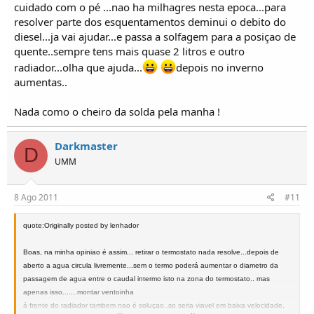
cuidado com o pé ...nao ha milhagres nesta epoca...para
resolver parte dos esquentamentos deminui o debito do
diesel...ja vai ajudar...e passa a solfagem para a posiçao de
quente..sempre tens mais quase 2 litros e outro
radiador...olha que ajuda...
depois no inverno
aumentas..
Nada como o cheiro da solda pela manha !
Darkmaster
D
UMM
8 Ago 2011
#11
quote:Originally posted by lenhador
Boas, na minha opiniao é assim... retirar o termostato nada resolve...depois de
aberto a agua circula livremente...sem o termo poderá aumentar o diametro da
passagem de agua entre o caudal intermo isto na zona do termostato.. mas
apenas isso.......montar ventoinha
á frente do radiador tambem nao é soluçao..so seria viavel em baixa velocidade,