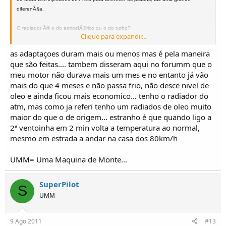
temperaturas normais nestas altura contribuem para temperaturas acima da media
diferenÃ§a.
nos motores...se nao tens I.C mete...
O radiador Ã© o do atmosfÃ©rico ou o do turbo?
Clique para expandir...
cuidado com o pé ...nao ha milhagres nesta epoca...para resolver parte dos
esquentamentos deminui o debito do diesel...ja vai ajudar...e passa a solfagem
Tirares a ventoinha nÃ£o te traz ganho de potÃªncia nenhum, tens de lÃ¡ manter
as adaptaçoes duram mais ou menos mas é pela maneira
para a posiçao de quente..sempre tens mais quase 2 litros e outro radiador...olha
a correia na mesma para accionar a bomba de Ã¡gua, que oferece bem mais
que são feitas.... tambem disseram aqui no forumm que o
resistÃªncia que o peso pluma da ventoinha de plÃ¡stico.
que ajuda...
depois no inverno aumentas..
meu motor não durava mais um mes e no entanto já vão
mais do que 4 meses e não passa frio, não desce nivel de
UMM abraï¿½o
Nada como o cheiro da solda pela manha !
oleo e ainda ficou mais economico... tenho o radiador do
atm, mas como ja referi tenho um radiados de oleo muito
Nuno Andrï¿½, o piloto do Raio Azul
maior do que o de origem... estranho é que quando ligo a
O melhor de Portugal, ï¿½ o orgulho em ser Portuguï¿½s e ter UMM's
2ª ventoinha em 2 min volta a temperatura ao normal,
mesmo em estrada a andar na casa dos 80km/h
UMM= Uma Maquina de Monte...
SuperPilot
S
UMM
9 Ago 2011
#13