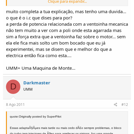
Clique para expandir...
em termos praticos nao me convence...
muito completa a tua explicação, mas tenho uma duvida...
aumenta a capacidade do radiador, se este for de canais alinhas, passa para
o que é o i.c que dises para por?
canais desfasados...podes ainda meter um radiador
a perda de potencia relacionada com a ventoinha mecanica
de uma carrinha de carga, tipo dynas 280, ou wu95..etc...claro sao aplicaoes ..ou
não tem muito a ver com a poli onde esta agarrada mas
enxertos dependo de como sao feitas...
sim a força extra que a ventoinha faz sobre o motor... sem
ela ele fica mais solto um bom bocado que eu já
as dynas 280 teem motor 4100 turbo...radiadores relativamente pequenos, e em
aluminio...o alumino aquece mais depressa mais
experimentei, mas se disem que e melhor do que a
tambem arrefece mais depressa, alem de que mantem melhor a temperatura, ao
electrica então fica como esta....
contrario do ferro que absorve e aumenta o calor...
UMM= Uma Maquina de Monte...
podes deminuir a poli de bomba de agua, cuidado em exagero ela passa
depressa de mais no radiador, nao ficando lá o tempo
Darkmaster
D
necessario para ser convenientemente arrefecida...cuidado com guinchos, farois e
UMM
afins...deminui muito a entrada do ar...
8 Ago 2011
#12
outra coisa é libertar o calor no habitaculo do motor..como o ar quente
sobe...saidas de ar..ou "body lif" no capom !!
quote:Originally posted by SuperPilot
ponde de parte defeitos na cabeça, e afins, a soma de varios factores como mais
gasol = mistura mais rica, pneus grandes e as
Essas adaptaÃ§Ãµes mais tarde ou mais cedo dÃ£o sempre problemas, o bloco
do turbo tem injectores de Ã³leo para arrefecer os pistons, faz uma grande