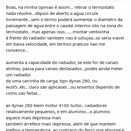
Boas, na minha opiniao é assim... retirar o termostato
nada resolve...depois de aberto a agua circula
livremente...sem o termo poderá aumentar o diametro da
passagem de agua entre o caudal intermo isto na zona do
termostato.. mas apenas isso.......montar ventoinha
á frente do radiador tambem nao é soluçao..so seria viavel
em baixa velocidade, em termos praticos nao me
convence...
aumenta a capacidade do radiador, se este for de canais
alinhas, passa para canais desfasados...podes ainda meter
um radiador
de uma carrinha de carga, tipo dynas 280, ou
wu95..etc...claro sao aplicaoes ..ou enxertos dependo de
como sao feitas...
as dynas 280 teem motor 4100 turbo...radiadores
relativamente pequenos, e em aluminio...o alumino
aquece mais depressa mais
tambem arrefece mais depressa, alem de que mantem
melhor a temperatura, ao contrario do ferro que absorve e