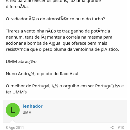
Ã³leo para arrefecer os pistons, faz uma grande
diferenÃ§a.
O radiador Ã© o do atmosfÃ©rico ou o do turbo?
Tirares a ventoinha nÃ£o te traz ganho de potÃªncia
nenhum, tens de lÃ¡ manter a correia na mesma para
accionar a bomba de Ã¡gua, que oferece bem mais
resistÃªncia que o peso pluma da ventoinha de plÃ¡stico.
UMM abraï¿½o
Nuno Andrï¿½, o piloto do Raio Azul
O melhor de Portugal, ï¿½ o orgulho em ser Portuguï¿½s e
ter UMM's
lenhador
L
UMM
8 Ago 2011
#10