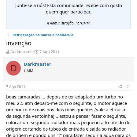
Junte-se a nós! Esta comunidade recebe com gosto
quem quer participar.
A Administração, ForUMM.
Refrigeração do motor e habitaculo
invenção
I
D
Darkmaster
7 Ago 2011
n
a
i
t
Darkmaster
D
c
a
UMM
i
d
a
e
d
i
7 Ago 2011
#1
o
n
r
í
boas camaradas.... depois de ter adaptado um turbo no
d
c
meu 2.5 atm deparo-me com o seguinte, o motor aquece
e
i
um pouco de mais nos dias mais quentes (vale a eficacia
T
o
da segunda ventoinha)... estou a pensar fazer o seguinte,
ó
colocar um segundo radiador mais pequeno a frente do de
p
origem cortando os tubos de entrada e saida so radiador
i
c
de origem e pondo uns "t" para fazer seguir a agua para os