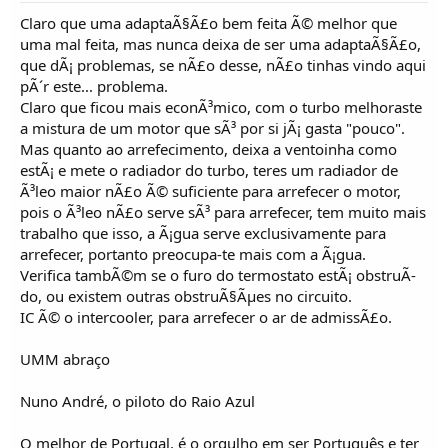
Claro que uma adaptaÃ§Ã£o bem feita Ã© melhor que
uma mal feita, mas nunca deixa de ser uma adaptaÃ§Ã£o,
que dÃ¡ problemas, se nÃ£o desse, nÃ£o tinhas vindo aqui
pÃ´r este... problema.
Claro que ficou mais econÃ³mico, com o turbo melhoraste
a mistura de um motor que sÃ³ por si jÃ¡ gasta "pouco".
Mas quanto ao arrefecimento, deixa a ventoinha como
estÃ¡ e mete o radiador do turbo, teres um radiador de
Ã³leo maior nÃ£o Ã© suficiente para arrefecer o motor,
pois o Ã³leo nÃ£o serve sÃ³ para arrefecer, tem muito mais
trabalho que isso, a Ã¡gua serve exclusivamente para
arrefecer, portanto preocupa-te mais com a Ã¡gua.
Verifica tambÃ©m se o furo do termostato estÃ¡ obstruÃ­
do, ou existem outras obstruÃ§Ãµes no circuito.
IC Ã© o intercooler, para arrefecer o ar de admissÃ£o.
UMM abraço
Nuno André, o piloto do Raio Azul
O melhor de Portugal, é o orgulho em ser Português e ter