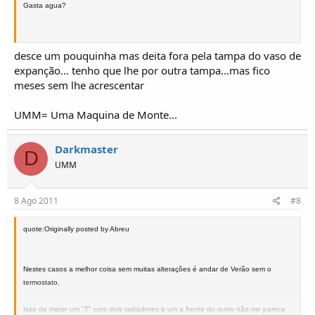
Gasta agua?
desce um pouquinha mas deita fora pela tampa do vaso de
expanção... tenho que lhe por outra tampa...mas fico
meses sem lhe acrescentar
UMM= Uma Maquina de Monte...
Darkmaster
D
UMM
8 Ago 2011
#8
quote:Originally posted by Abreu
Nestes casos a melhor coisa sem muitas alterações é andar de Verão sem o
termostato.
Isso de meter um "T" com dois radiadores e um a frente do outro não me parece