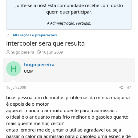
Junte-se a nós! Esta comunidade recebe com gosto
quem quer participar.
A Administração, ForUMM.
Alterações e preparações
intercooler sera que resulta
I
D
hugo pereira
16 Jun 2009
n
a
i
t
hugo pereira
H
c
a
UMM
i
d
a
e
d
i
16 Jun 2009
#1
o
n
r
í
boas pessoal,um de muitos problemas da minha maquina
d
c
é depois de o motor
e
i
aquecer manda o ar muito quente para a admissao .
T
o
o ideal é o ar quanto mais frio melhor e o gasoleo quanto
ó
mais quente melhor, certo?
p
entao lembrei me de juntar o util ao agradavel ou seja
i
c
passar o calor da admissao para o gasoleo uma especie de