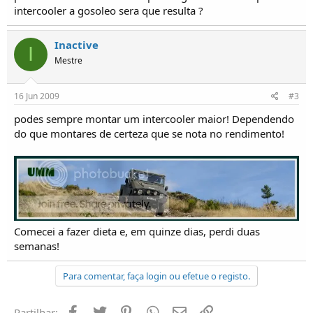
o
intercooler a gosoleo sera que resulta ?
s
Inactive
I
Mestre
16 Jun 2009
#3
podes sempre montar um intercooler maior! Dependendo
do que montares de certeza que se nota no rendimento!
Comecei a fazer dieta e, em quinze dias, perdi duas
semanas!
Para comentar, faça login ou efetue o registo.
Facebook
Twitter
Pinterest
Whatsapp
Email
Ligação
Partilhar: