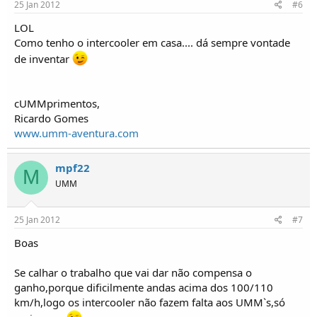
25 Jan 2012
#6
LOL
Como tenho o intercooler em casa.... dá sempre vontade
de inventar
cUMMprimentos,
Ricardo Gomes
www.umm-aventura.com
mpf22
M
UMM
25 Jan 2012
#7
Boas
Se calhar o trabalho que vai dar não compensa o
ganho,porque dificilmente andas acima dos 100/110
km/h,logo os intercooler não fazem falta aos UMM`s,só