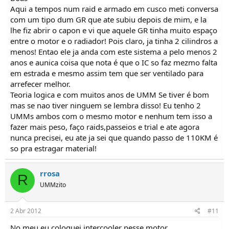
Aqui a tempos num raid e armado em cusco meti conversa
com um tipo dum GR que ate subiu depois de mim, e la
lhe fiz abrir o capon e vi que aquele GR tinha muito espaço
entre o motor e o radiador! Pois claro, ja tinha 2 cilindros a
menos! Entao ele ja anda com este sistema a pelo menos 2
anos e aunica coisa que nota é que o IC so faz mezmo falta
em estrada e mesmo assim tem que ser ventilado para
arrefecer melhor.
Teoria logica e com muitos anos de UMM Se tiver é bom
mas se nao tiver ninguem se lembra disso! Eu tenho 2
UMMs ambos com o mesmo motor e nenhum tem isso a
fazer mais peso, faço raids,passeios e trial e ate agora
nunca precisei, eu ate ja sei que quando passo de 110KM é
so pra estragar material!
rrosa
R
UMMzito
2 Abr 2012
#11
No meu eu coloquei intercooler nesse motor...