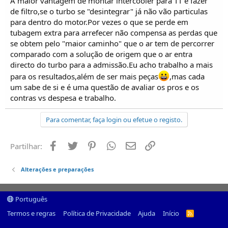
A maior vantagem de montar intercooler para TT é fazer
de filtro,se o turbo se "desintegrar" já não vão particulas
para dentro do motor.Por vezes o que se perde em
tubagem extra para arrefecer não compensa as perdas que
se obtem pelo "maior caminho" que o ar tem de percorrer
comparado com a solução de origem que o ar entra
directo do turbo para a admissão.Eu acho trabalho a mais
para os resultados,além de ser mais peças
,mas cada
um sabe de si e é uma questão de avaliar os pros e os
contras vs despesa e trabalho.
Para comentar, faça login ou efetue o registo.
Facebook
Twitter
Pinterest
Whatsapp
Email
Ligação
Partilhar:
Alterações e preparações
Português
Termos e regras
Política de Privacidade
Ajuda
Início
R
S
S