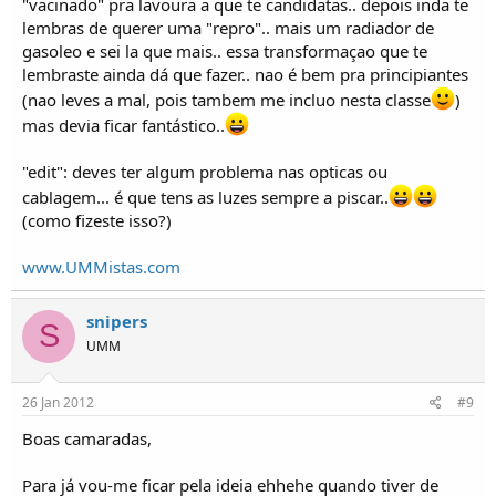
"vacinado" pra lavoura a que te candidatas.. depois inda te
lembras de querer uma "repro".. mais um radiador de
gasoleo e sei la que mais.. essa transformaçao que te
lembraste ainda dá que fazer.. nao é bem pra principiantes
(nao leves a mal, pois tambem me incluo nesta classe
)
mas devia ficar fantástico..
"edit": deves ter algum problema nas opticas ou
cablagem... é que tens as luzes sempre a piscar..
(como fizeste isso?)
www.UMMistas.com
snipers
S
UMM
26 Jan 2012
#9
Boas camaradas,
Para já vou-me ficar pela ideia ehhehe quando tiver de