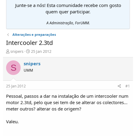
Junte-se a nós! Esta comunidade recebe com gosto
quem quer participar.
A Administração, ForUMM.
Alterações e preparações
Intercooler 2.3td
I
D
snipers
25 Jan 2012
n
a
i
t
snipers
S
c
a
UMM
i
d
a
e
d
i
25 Jan 2012
#1
o
n
r
í
Pessoal, passos a dar na instalação de um intercooler num
d
c
motor 2.3td, pelo que sei tem de se alterar os colectores...
e
i
meter outros? alterar os de origem?
T
o
ó
Valeu.
p
i
c