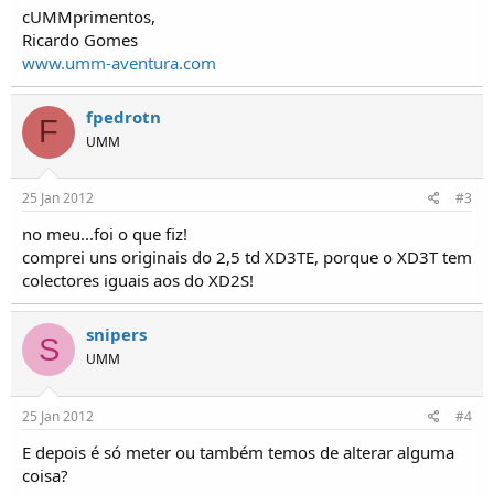
o
cUMMprimentos,
s
Ricardo Gomes
www.umm-aventura.com
fpedrotn
F
UMM
25 Jan 2012
#3
no meu...foi o que fiz!
comprei uns originais do 2,5 td XD3TE, porque o XD3T tem
colectores iguais aos do XD2S!
snipers
S
UMM
25 Jan 2012
#4
E depois é só meter ou também temos de alterar alguma
coisa?