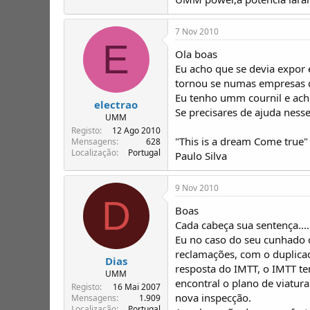
7 Nov 2010
E
Ola boas
Eu acho que se devia expor 
tornou se numas empresas de
Eu tenho umm cournil e ach
electrao
Se precisares de ajuda nesse
UMM
Registo
12 Ago 2010
"This is a dream Come true"
Mensagens
628
Localização
Portugal
Paulo Silva
9 Nov 2010
D
Boas
Cada cabeça sua sentença....
Eu no caso do seu cunhado c
reclamações, com o duplicad
Dias
resposta do IMTT, o IMTT t
UMM
encontral o plano de viatur
Registo
16 Mai 2007
nova inspecção.
Mensagens
1.909
Localização
Portugal