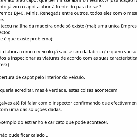
 já viu o capot a abrir à frente do para brisas?
emos BJ40, Minis, Renegads entre outros, todos eles com o mes
e.
onteceu na Ilha da madeira onde só existe (mal) uma unica Empr
ctor.
e é que existe problema):
a fabrica como o veiculo já saiu assim da fabrica ( e quem vai s
dos a inspecionar as viaturas de acordo com as suas caracterist
res?)
ertura de capot pelo interior do veiculo.
queria acreditar, mas é verdade, estas coisas acontecem.
ves até foi falar com o inspector confirmando que efectivamente
 com uma das soluções dadas.
 exemplo do estranho e caricato que pode acontecer.
ão pude ficar calado ..