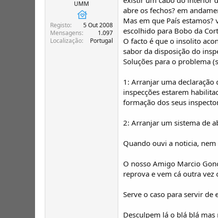
T
o
UMM
abre os fechos? em andamento
ó
Mas em que País estamos? v
p
Registo
5 Out 2008
i
escolhido para Bobo da Cort
Mensagens
1.097
c
O facto é que o insolito ac
Localização
Portugal
o
sabor da disposição do inspe
s
Soluções para o problema (s
1: Arranjar uma declaração d
inspecções estarem habilita
formação dos seus inspecto
2: Arranjar um sistema de ab
Quando ouvi a noticia, nem 
O nosso Amigo Marcio Gonçal
reprova e vem cá outra vez
Serve o caso para servir de
Desculpem lá o blá blá mas n