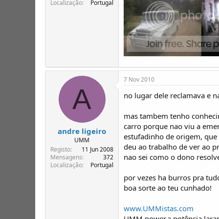
Localização
Portugal
7 Nov 2010
A
no lugar dele reclamava e na
mas tambem tenho conhecime
carro porque nao viu a emend
andre ligeiro
estufadinho de origem, que 
UMM
deu ao trabalho de ver ao p
Registo
11 Jun 2008
nao sei como o dono resolve
Mensagens
372
Localização
Portugal
por vezes ha burros pra tudo
boa sorte ao teu cunhado!
www.UMMistas.com
UMM power,a potência lara