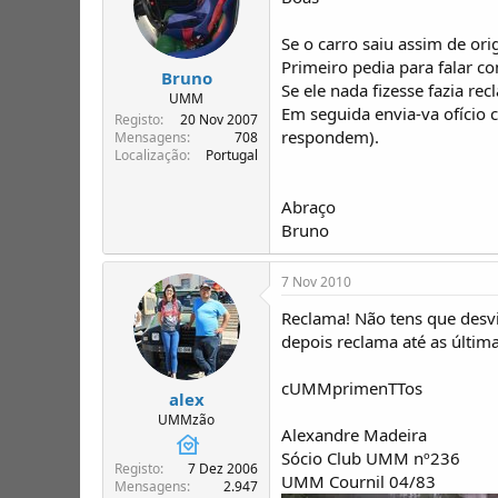
Se o carro saiu assim de or
Primeiro pedia para falar c
Bruno
Se ele nada fizesse fazia re
UMM
Em seguida envia-va ofício
Registo
20 Nov 2007
respondem).
Mensagens
708
Localização
Portugal
Abraço
Bruno
7 Nov 2010
Reclama! Não tens que desv
depois reclama até as últim
cUMMprimenTTos
alex
UMMzão
Alexandre Madeira
Sócio Club UMM nº236
Registo
7 Dez 2006
UMM Cournil 04/83
Mensagens
2.947