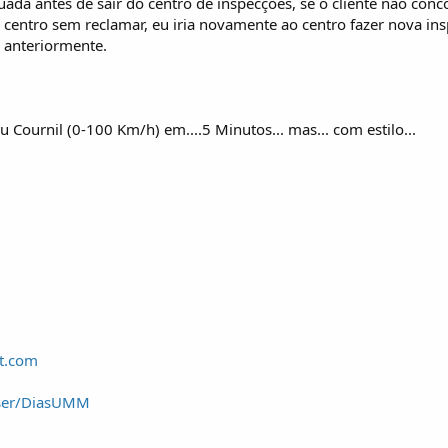
uada antes de sair do centro de inspecções, se o cliente não con
o centro sem reclamar, eu iria novamente ao centro fazer nova 
e anteriormente.
Cournil (0-100 Km/h) em....5 Minutos... mas... com estilo...
t.com
user/DiasUMM