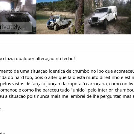
o fazia qualquer alteraçao no fecho!
nto de uma situaçao identica de chumbo no ipo que aconteceu
a do hard top, pois o alter que falo esta muito direitinho e est
pelos vistos disfarça a junçao da capota á carroçaria, como no l
romenor, e como lhe pareceu tudo "unido" pelo interior, chumbou
u a situaçao pois nunca mais me lembrei de lhe perguntar, mas 
..
nja