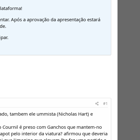
plataforma!
ntar. Após a aprovação da apresentação estará
de.
par.
#1
ado, tambem ele ummista (Nicholas Hart) e
do Cournil é preso com Ganchos que mantem-no
apot pelo interior da viatura? afirmou que deveria
 foi que "imagine que alguem lhe faz uma partida e