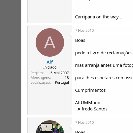
Carripana on the way ...
7 Nov 2010
A
Boas
pede o livro de reclamações!
Alf
mas arranja antes uma fotog
Iniciado
Registo
6 Mai 2007
para lhes espetares com isso
Mensagens
18
Localização
Portugal
Cumprimentos
AlfUMMooo
Alfredo Santos
7 Nov 2010
Boas