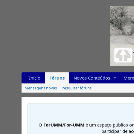
Início
Fóruns
Novos Conteúdos
Mem
Mensagens novas
Pesquisar fóruns
O
ForUMM/For-UMM
é um espaço público on
participar de a