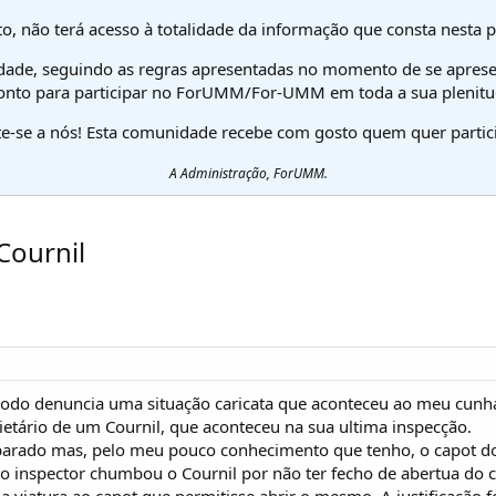
o, não terá acesso à totalidade da informação que consta nesta 
dade, seguindo as regras apresentadas no momento de se aprese
onto para participar no ForUMM/For-UMM em toda a sua plenitu
te-se a nós! Esta comunidade recebe com gosto quem quer partici
A Administração, ForUMM.
Cournil
odo denuncia uma situação caricata que aconteceu ao meu cunh
tário de um Cournil, que aconteceu na sua ultima inspecção.
eparado mas, pelo meu pouco conhecimento que tenho, o capot 
 o inspector chumbou o Cournil por não ter fecho de abertua do c
da viatura ao capot que permitisse abrir o mesmo. A justificação