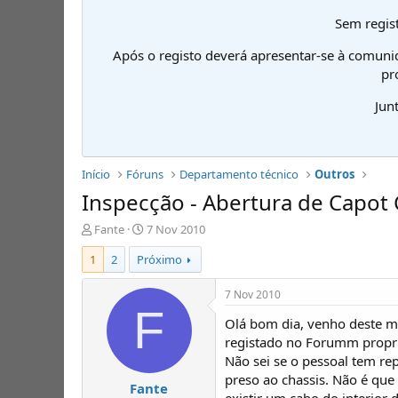
Sem regist
Após o registo deverá apresentar-se à comuni
pr
Jun
Início
Fóruns
Departamento técnico
Outros
Inspecção - Abertura de Capot 
I
D
Fante
7 Nov 2010
n
a
1
2
Próximo
i
t
c
a
i
d
7 Nov 2010
a
e
F
Olá bom dia, venho deste m
d
i
o
n
registado no Forumm proprie
r
í
Não sei se o pessoal tem r
d
c
preso ao chassis. Não é que
Fante
e
i
existir um cabo do interior 