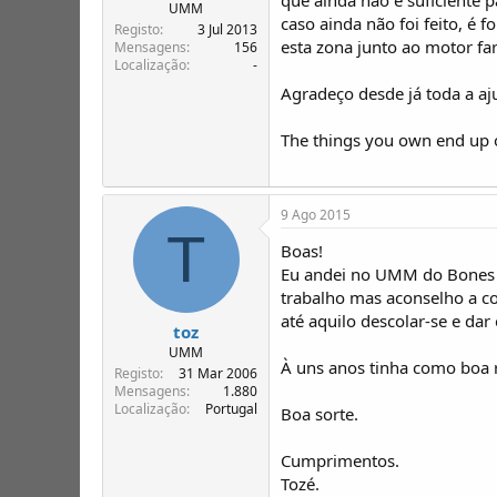
T
o
UMM
caso ainda não foi feito, é
ó
Registo
3 Jul 2013
esta zona junto ao motor far
p
Mensagens
156
Localização
-
i
c
Agradeço desde já toda a aj
o
s
The things you own end up
9 Ago 2015
T
Boas!
Eu andei no UMM do Bones 
trabalho mas aconselho a c
até aquilo descolar-se e dar
toz
UMM
À uns anos tinha como boa 
Registo
31 Mar 2006
Mensagens
1.880
Localização
Portugal
Boa sorte.
Cumprimentos.
Tozé.