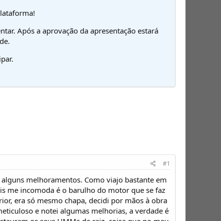
plataforma!
ntar. Após a aprovação da apresentação estará
de.
par.
#1
r alguns melhoramentos. Como viajo bastante em
mais me incomoda é o barulho do motor que se faz
ior, era só mesmo chapa, decidi por mãos à obra
o meticuloso e notei algumas melhorias, a verdade é
 restauram os seus UMMs de raiz, coisa que no meu