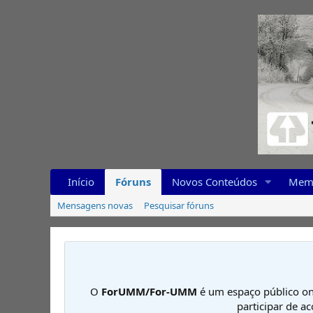
Início
Fóruns
Novos Conteúdos
Mem
Mensagens novas
Pesquisar fóruns
O
ForUMM/For-UMM
é um espaço público on
participar de a