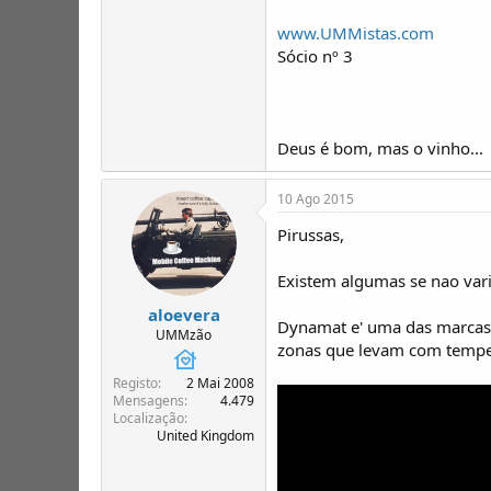
www.UMMistas.com
Sócio nº 3
Deus é bom, mas o vinho...
10 Ago 2015
Pirussas,
Existem algumas se nao vari
aloevera
Dynamat e' uma das marcas m
UMMzão
zonas que levam com tempe
Registo
2 Mai 2008
Mensagens
4.479
Localização
United Kingdom