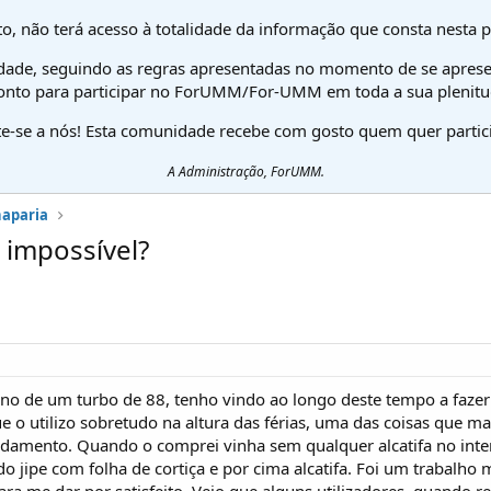
o, não terá acesso à totalidade da informação que consta nesta 
dade, seguindo as regras apresentadas no momento de se aprese
onto para participar no ForUMM/For-UMM em toda a sua plenitu
te-se a nós! Esta comunidade recebe com gosto quem quer partici
A Administração, ForUMM.
haparia
 impossível?
no de um turbo de 88, tenho vindo ao longo deste tempo a faze
e o utilizo sobretudo na altura das férias, uma das coisas que 
damento. Quando o comprei vinha sem qualquer alcatifa no inter
l do jipe com folha de cortiça e por cima alcatifa. Foi um trabalh
para me dar por satisfeito. Vejo que alguns utilizadores, quando