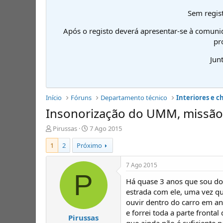
Sem regist
Após o registo deverá apresentar-se à comuni
pr
Jun
Início
Fóruns
Departamento técnico
Interiores e c
Insonorização do UMM, missão
I
D
Pirussas
7 Ago 2015
n
a
1
2
Próximo
i
t
c
a
i
d
7 Ago 2015
a
e
P
Há quase 3 anos que sou do
d
i
o
n
estrada com ele, uma vez qu
r
í
ouvir dentro do carro em an
d
c
e forrei toda a parte fronta
Pirussas
e
i
que ainda não é suficiente 