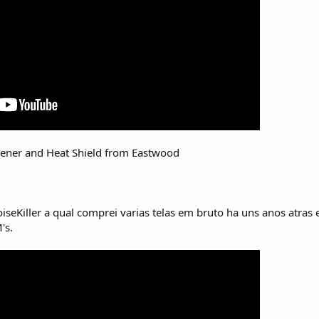
ener and Heat Shield from Eastwood
seKiller a qual comprei varias telas em bruto ha uns anos atras 
's.