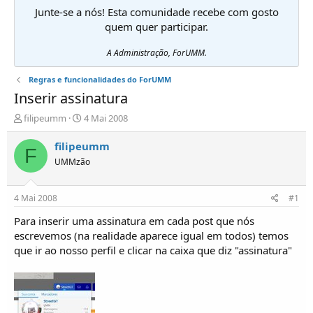
Junte-se a nós! Esta comunidade recebe com gosto
quem quer participar.
A Administração, ForUMM.
Regras e funcionalidades do ForUMM
Inserir assinatura
I
D
filipeumm
4 Mai 2008
n
a
i
t
filipeumm
F
c
a
UMMzão
i
d
a
e
d
i
4 Mai 2008
#1
o
n
r
í
Para inserir uma assinatura em cada post que nós
d
c
escrevemos (na realidade aparece igual em todos) temos
e
i
que ir ao nosso perfil e clicar na caixa que diz "assinatura"
T
o
ó
p
i
c