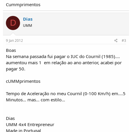
o
Cummprimentos
s
Dias
D
UMM
9 Jan 2012
#3
Boas
Na semana passada fui pagar o IUC do Cournil (1985)....
aumentou mais 1  em relação ao ano anterior, acabei por
pagar 50.
cUMMprimentos
Tempo de Aceleração no meu Cournil (0-100 Km/h) em....5
Minutos... mas... com estilo...
Dias
UMM 4x4 Entrepreneur
Made in Portugal