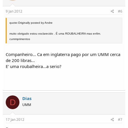
9 Jan 2012
#6
quote:Originally posted by Andre
muito obrigado estou esclarecido . É uma ROUBALHEIRA mas enfim.
cummprimentos
Companheiro... Ca em inglaterra pago por um UMM cerca
de 200 libras...
E' uma roubalheira...a serio?
Dias
D
UMM
17 Jan 2012
#7