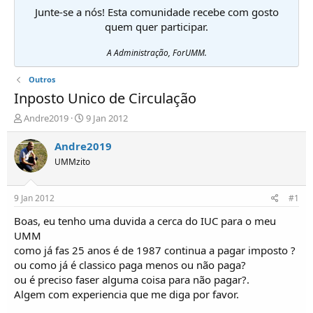
Junte-se a nós! Esta comunidade recebe com gosto
quem quer participar.
A Administração, ForUMM.
Outros
Inposto Unico de Circulação
I
D
Andre2019
9 Jan 2012
n
a
i
t
Andre2019
c
a
UMMzito
i
d
a
e
d
i
9 Jan 2012
#1
o
n
r
í
Boas, eu tenho uma duvida a cerca do IUC para o meu
d
c
UMM
e
i
como já fas 25 anos é de 1987 continua a pagar imposto ?
T
o
ou como já é classico paga menos ou não paga?
ó
ou é preciso faser alguma coisa para não pagar?.
p
Algem com experiencia que me diga por favor.
i
c