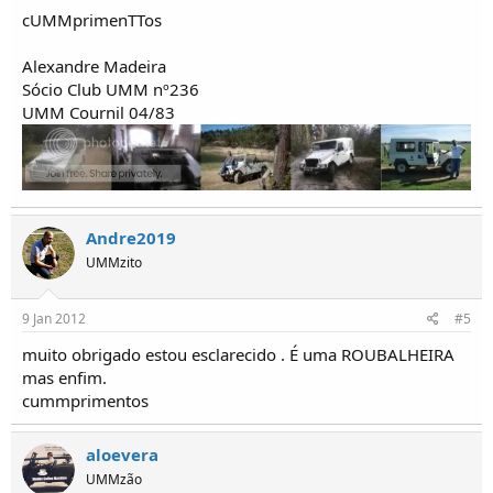
cUMMprimenTTos
Alexandre Madeira
Sócio Club UMM nº236
UMM Cournil 04/83
Andre2019
UMMzito
9 Jan 2012
#5
muito obrigado estou esclarecido . É uma ROUBALHEIRA
mas enfim.
cummprimentos
aloevera
UMMzão