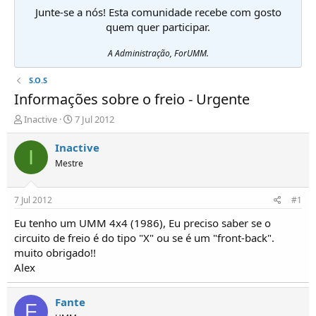
Junte-se a nós! Esta comunidade recebe com gosto
quem quer participar.
A Administração, ForUMM.
S.O.S
Informações sobre o freio - Urgente
I
D
Inactive
7 Jul 2012
n
a
i
t
Inactive
I
c
a
Mestre
i
d
a
e
d
i
7 Jul 2012
#1
o
n
r
í
Eu tenho um UMM 4x4 (1986), Eu preciso saber se o
d
c
circuito de freio é do tipo "X" ou se é um "front-back".
e
i
muito obrigado!!
T
o
Alex
ó
p
i
Fante
F
c