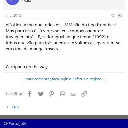
UMM
o
s
7 Jul 2012
#3
olá Alex. Acho que todos os UMM são do tipo front back.
Mas para isso é só veres se tens compensador de
travagem atrás. E, se for igual ao que tenho (1992) os
tubos que vão para trás unem-se e voltam a separarem-se
em cima da manga traseira.
Carripana on the way ...
Para comentar, faça login ou efetue o registo.
Facebook
Twitter
Pinterest
Whatsapp
Email
Ligação
Partilhar:
S.O.S
Português