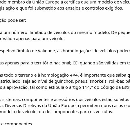
ado membro da União Europeia certifica que um modelo de veícu
gislação e que foi submetido aos ensaios e controlos exigidos.
ção pode ser:
ara um número ilimitado de veículos do mesmo modelo; De pequen
for válida apenas para um veículo.
espetivo âmbito de validade, as homologações de veículos podem
as apenas para o território nacional; CE, quando são válidas em 
ras todo o terreno e à homologação 4×4, é importante que saiba 
atriculado  seja ao nível de guinchos, pneus, snorkels, roll-bar, p
s a aprovação, tal como estipula o artigo 114.º do Código da Estr
os sistemas, componentes e acessórios dos veículos estão sujeito
ca. Diversas Diretivas da União Europeia permitem nuns casos e
odelo de veículo, ou de componentes para os veículos.
s e componentes