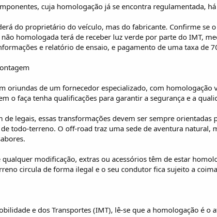
omponentes, cuja homologação já se encontra regulamentada, há 
erá do proprietário do veículo, mas do fabricante. Confirme se o
 não homologada terá de receber luz verde por parte do IMT, m
informações e relatório de ensaio, e pagamento de uma taxa de 70
montagem
am oriundas de um fornecedor especializado, com homologação v
m o faça tenha qualificações para garantir a segurança e a quali
 de legais, essas transformações devem ser sempre orientadas p
 todo-terreno. O off-road traz uma sede de aventura natural
sabores.
 qualquer modificação, extras ou acessórios têm de estar homolo
erreno circula de forma ilegal e o seu condutor fica sujeito a coim
bilidade e dos Transportes (IMT), lê-se que a homologação é o a