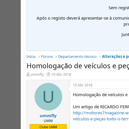
Sem regist
Após o registo deverá apresentar-se à comuni
pr
Jun
Início
Fóruns
Departamento técnico
Alterações e 
Homologação de veículos e peç
I
D
ummfly
10 Abr 2018
n
a
i
t
10 Abr 2018
c
a
U
Homologação de veículos e 
i
d
a
e
d
i
Um artigo de RICARDO FERRE
o
n
http://motores7magazine.wi
ummfly
r
í
veículos-e-peças-todo-o-ter
d
c
UMM
e
i
Clube UMM