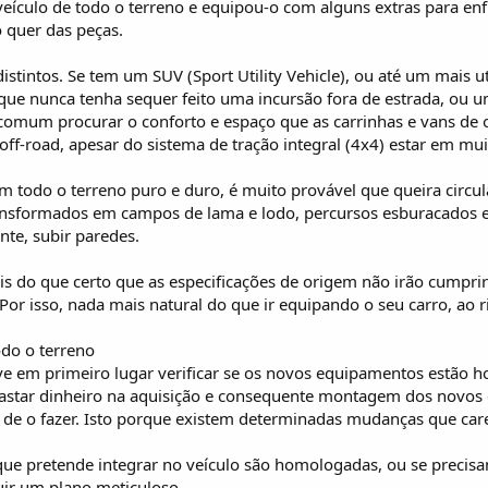
ículo de todo o terreno e equipou-o com alguns extras para enfre
 quer das peças.
stintos. Se tem um SUV (Sport Utility Vehicle), ou até um mais u
 que nunca tenha sequer feito uma incursão fora de estrada, ou 
omum procurar o conforto e espaço que as carrinhas e vans de o
ff-road, apesar do sistema de tração integral (4x4) estar em mui
m todo o terreno puro e duro, é muito provável que queira circul
nsformados em campos de lama e lodo, percursos esburacados e a
nte, subir paredes.
is do que certo que as especificações de origem não irão cumpri
 Por isso, nada mais natural do que ir equipando o seu carro, a
do o terreno
eve em primeiro lugar verificar se os novos equipamentos estão 
 gastar dinheiro na aquisição e consequente montagem dos nov
 de o fazer. Isto porque existem determinadas mudanças que care
 que pretende integrar no veículo são homologadas, ou se preci
ir um plano meticuloso.