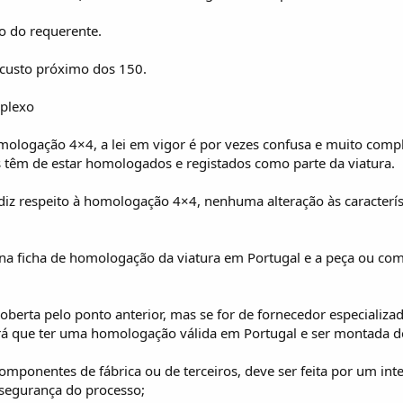
o do requerente.
custo próximo dos 150.
plexo
mologação 4×4, a lei em vigor é por vezes confusa e muito compl
s têm de estar homologados e registados como parte da viatura.
 diz respeito à homologação 4×4, nenhuma alteração às característ
ta na ficha de homologação da viatura em Portugal e a peça ou c
 coberta pelo ponto anterior, mas se for de fornecedor especializ
rá que ter uma homologação válida em Portugal e ser montada de
omponentes de fábrica ou de terceiros, deve ser feita por um int
e segurança do processo;