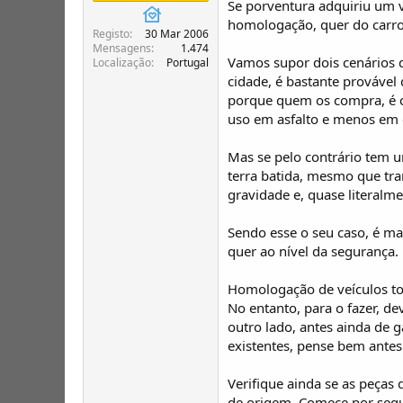
Se porventura adquiriu um ve
T
o
ó
homologação, quer do carro
Registo
30 Mar 2006
p
Mensagens
1.474
i
Vamos supor dois cenários di
Localização
Portugal
c
cidade, é bastante provável
o
porque quem os compra, é c
s
uso em asfalto e menos em o
Mas se pelo contrário tem u
terra batida, mesmo que tra
gravidade e, quase literalme
Sendo esse o seu caso, é ma
quer ao nível da segurança.
Homologação de veículos to
No entanto, para o fazer, d
outro lado, antes ainda de
existentes, pense bem antes
Verifique ainda se as peças
de origem. Comece por segu