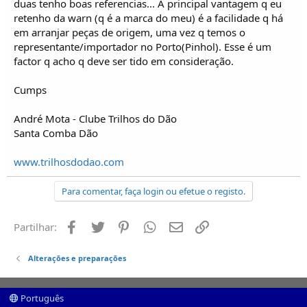
duas tenho boas referencias... A principal vantagem q eu
retenho da warn (q é a marca do meu) é a facilidade q há
em arranjar peças de origem, uma vez q temos o
representante/importador no Porto(Pinhol). Esse é um
factor q acho q deve ser tido em consideração.
Cumps
André Mota - Clube Trilhos do Dão
Santa Comba Dão
www.trilhosdodao.com
Para comentar, faça login ou efetue o registo.
Facebook
Twitter
Pinterest
Whatsapp
Email
Ligação
Partilhar:
Alterações e preparações
Português