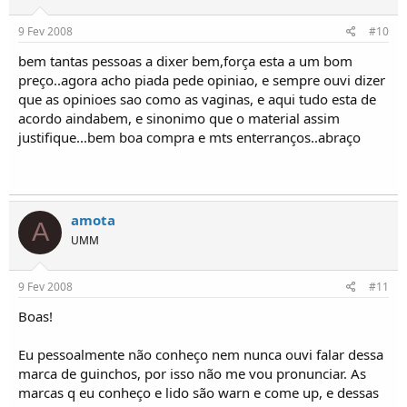
9 Fev 2008
#10
bem tantas pessoas a dixer bem,força esta a um bom
preço..agora acho piada pede opiniao, e sempre ouvi dizer
que as opinioes sao como as vaginas, e aqui tudo esta de
acordo aindabem, e sinonimo que o material assim
justifique...bem boa compra e mts enterranços..abraço
amota
A
UMM
9 Fev 2008
#11
Boas!
Eu pessoalmente não conheço nem nunca ouvi falar dessa
marca de guinchos, por isso não me vou pronunciar. As
marcas q eu conheço e lido são warn e come up, e dessas