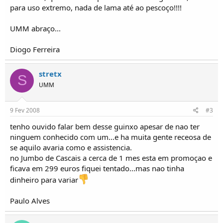
o
para uso extremo, nada de lama até ao pescoço!!!!
s
UMM abraço...
Diogo Ferreira
stretx
S
UMM
9 Fev 2008
#3
tenho ouvido falar bem desse guinxo apesar de nao ter
ninguem conhecido com um...e ha muita gente receosa de
se aquilo avaria como e assistencia.
no Jumbo de Cascais a cerca de 1 mes esta em promoçao e
ficava em 299 euros fiquei tentado...mas nao tinha
dinheiro para variar
Paulo Alves