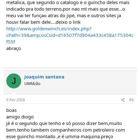
metalica, que segundo o catalogo e o guincho deles mais
indicado pra todo terreno,por nao mt mais que esse...o
meu vai ter funçao atras do jipe, mas e outros sites ja
houvi falar bem dele....deixo o link
http://www.goldenwinch.es/index.php?
cPath=39&amp;osCsid=d16507f7d904a433c458a175304c
f55f
abraço
joaquim santana
J
UMMzão
9 Fev 2008
#6
boas
amigo diogo
jé é o segundo que tenho e só posso dizer bem,muito
bem.tenho tambem companheiros com petroleiro com
esse guincho montado ,e é umma maquina.preço