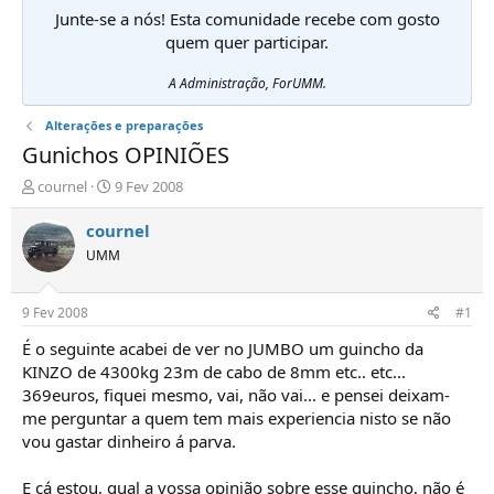
Junte-se a nós! Esta comunidade recebe com gosto
quem quer participar.
A Administração, ForUMM.
Alterações e preparações
Gunichos OPINIÕES
I
D
cournel
9 Fev 2008
n
a
i
t
cournel
c
a
UMM
i
d
a
e
d
i
9 Fev 2008
#1
o
n
r
í
É o seguinte acabei de ver no JUMBO um guincho da
d
c
KINZO de 4300kg 23m de cabo de 8mm etc.. etc...
e
i
369euros, fiquei mesmo, vai, não vai... e pensei deixam-
T
o
me perguntar a quem tem mais experiencia nisto se não
ó
vou gastar dinheiro á parva.
p
i
c
E cá estou, qual a vossa opinião sobre esse guincho, não é