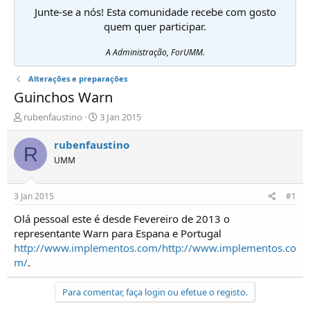
Junte-se a nós! Esta comunidade recebe com gosto
quem quer participar.
A Administração, ForUMM.
Alterações e preparações
Guinchos Warn
I
D
rubenfaustino
3 Jan 2015
n
a
i
t
rubenfaustino
R
c
a
UMM
i
d
a
e
d
i
3 Jan 2015
#1
o
n
r
í
Olá pessoal este é desde Fevereiro de 2013 o
d
c
representante Warn para Espana e Portugal
e
i
http://www.implementos.com/
http://www.implementos.co
T
o
m/
.
ó
p
i
Para comentar, faça login ou efetue o registo.
c