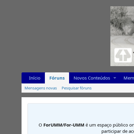
Início
Fóruns
Novos Conteúdos
Mem
Mensagens novas
Pesquisar fóruns
O
ForUMM/For-UMM
é um espaço público on
participar de a