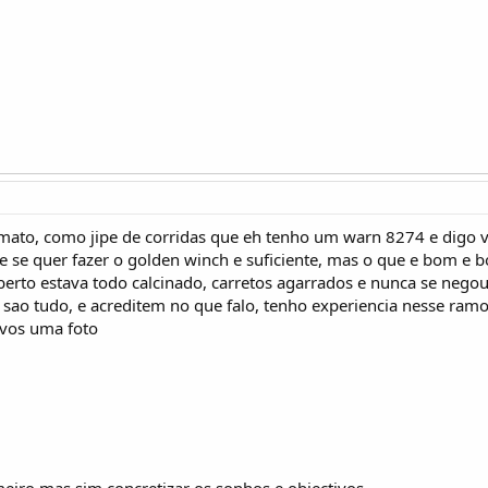
ato, como jipe de corridas que eh tenho um warn 8274 e digo v
 se quer fazer o golden winch e suficiente, mas o que e bom e 
berto estava todo calcinado, carretos agarrados e nunca se neg
 sao tudo, e acreditem no que falo, tenho experiencia nesse ra
vos uma foto
meiro mas sim concretizar os sonhos e objectivos