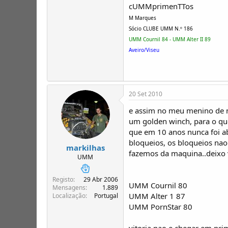
cUMMprimenTTos
M Marques
Sócio CLUBE UMM N.º 186
UMM Cournil 84 - UMM Alter II 89
Aveiro/Viseu
20 Set 2010
e assim no meu menino de m
um golden winch, para o que
que em 10 anos nunca foi a
bloqueios, os bloqueios nao
markilhas
fazemos da maquina..deixo 
UMM
Registo
29 Abr 2006
UMM Cournil 80
Mensagens
1.889
UMM Alter 1 87
Localização
Portugal
UMM PornStar 80
vitoria nao e chegar em pri