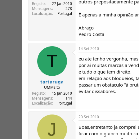
outros prepositadamente p
Registo
27 Jan 2010
Mensagens
278
Localização
Portugal
É apenas a minha opinião an
Abraço
Pedro Costa
14 Set 2010
T
eu ate tenho vergonha, mas
por ai muitas marcas a ven
e tudo o que tem direito.
em relaçao aos bloqueios, t
tartaruga
passar um obstaculo "á brut
UMMzito
evitar dissabores.
Registo
15 Jan 2010
Mensagens
144
Localização
Portugal
20 Set 2010
J
Boas,entretanto ja comprei 
ficar com o guinco muito ca 