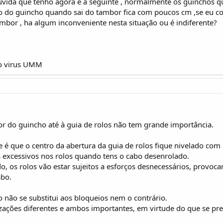
 duvida que tenho agora é a seguinte , normalmente os guinchos 
o do guincho quando sai do tambor fica com poucos cm ,se eu co
mbor , ha algum inconveniente nesta situação ou é indiferente?
 o virus UMM
or do guincho até à guia de rolos não tem grande importância.
é que o centro da abertura da guia de rolos fique nivelado com
os excessivos nos rolos quando tens o cabo desenrolado.
o, os rolos vão estar sujeitos a esforços desnecessários, prov
abo.
 não se substitui aos bloqueios nem o contrário.
zações diferentes e ambos importantes, em virtude do que se pr