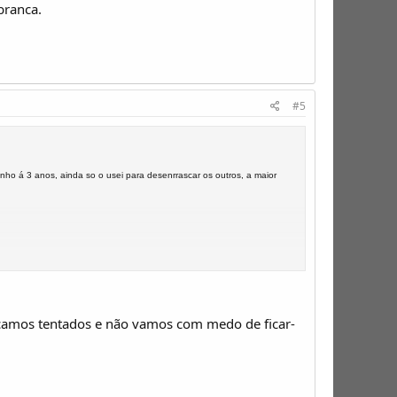
branca.
#5
enho á 3 anos, ainda so o usei para desenrrascar os outros, a maior
icamos tentados e não vamos com medo de ficar-