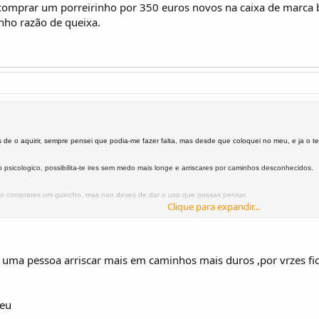
 comprar um porreirinho por 350 euros novos na caixa de marca 
nho razão de queixa.
s de o aquirir, sempre pensei que podia-me fazer falta, mas desde que coloquei no meu, e ja o t
o psicologico, possibilita-te ires sem medo mais longe e arriscares por caminhos desconhecidos.
ão comprares um guincho, mas nao deves de dar o uso que possas pensar.
Clique para expandir...
 porreirinho por 350 euros novos na caixa de marca branca.
de queixa.
e uma pessoa arriscar mais em caminhos mais duros ,por vrzes f
teu