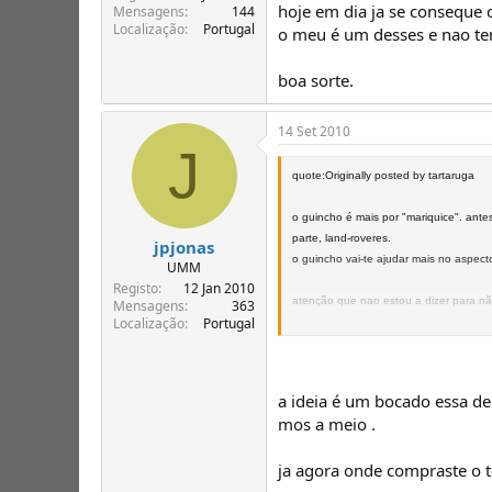
hoje em dia ja se conseque
Mensagens
144
Localização
Portugal
o meu é um desses e nao te
boa sorte.
14 Set 2010
J
quote:Originally posted by tartaruga
o guincho é mais por "mariquice". ante
parte, land-roveres.
jpjonas
o guincho vai-te ajudar mais no aspect
UMM
Registo
12 Jan 2010
atenção que nao estou a dizer para n
Mensagens
363
Localização
Portugal
hoje em dia ja se conseque comprar um
o meu é um desses e nao tenho razão 
a ideia é um bocado essa d
boa sorte.
mos a meio .
ja agora onde compraste o 