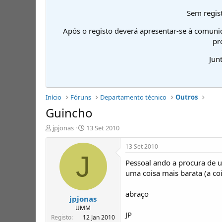
Sem regist
Após o registo deverá apresentar-se à comuni
pr
Jun
Início
Fóruns
Departamento técnico
Outros
Guincho
I
D
jpjonas
13 Set 2010
n
a
i
t
13 Set 2010
c
a
J
Pessoal ando a procura de u
i
d
a
e
uma coisa mais barata (a coi
d
i
o
n
abraço
jpjonas
r
í
d
c
UMM
JP
e
i
Registo
12 Jan 2010