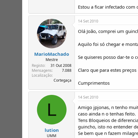
Estou a ficar infectado com
14 Set 2010
Olá João, comprei um guinch
Aquilo foi só chegar e monta
MarioMachado
Se quiseres posso dar-te o 
Mestre
Registo
31 Out 2008
Claro que para estes preços 
Mensagens
7.088
Localização
Cortegaça
Cumprimentos
14 Set 2010
L
Amigo jpjonas, n tenho mui
caso ainda n o tenhas feito.
Tens Bloqueios de diferenc
guincho, isto no entender 
lution
Se bem que n fazem milagre
UMM