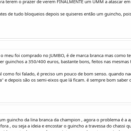
ara terem o prazer de verem FINALMENTE um UMM a atascar em
tes de tudo bloqueios depois se quiseres então um guincho, pois
 o meu foi comprado no JUMBO, é de marca branca mas como te d
der guinchos a 350/400 euros, bastante bons, feitos nas mesmas
al como foi falado, é preciso um pouco de bom senso. quando nao
a" e depois são os semi-eixos que lá ficam. é sempre bom saber c
um guincho da lina branca da champion , agora o problema é a a
fora , ou seja a ideia e encostar o guincho a travessa do chassi q