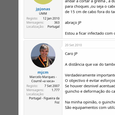
andar a cortar a grelha , a
para choques ,ou seja o cab
jpjonas
de 15 cm de cabo fora do ta
UMM
Registo
12 Jan 2010
abraço JP
Mensagens
363
Localização
Portugal
Estou a ficar infectado com
20 Set 2010
Caro JP
A distância que vai do tamb
mjcm
Verdadeiramente importante 
Marcelo Marques -
O objectivo é evitar esforç
Cournil «a vaca»
Se houver desnivel acentuad
Registo
7 Set 2007
Mensagens
1.777
guincho e deformação do c
Localização
Portugal - Figueira da
Na minha opinião, o guincho
Foz
São equipamentos com utili