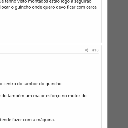
que tenho visto montados estao logo a seguirao
locar o guincho onde quero devo ficar com cerca
#10
 o centro do tambor do guincho.
ocando também um maior esforço no motor do
etende fazer com a máquina.