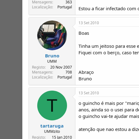
T
o
Mensagens
363
Localização
Portugal
ó
Estou a ficar infectado com
p
i
13 Set 2010
c
o
Boas
s
Tinha um jeitoso para esse e
Fiquei com o berço, caso ten
Bruno
UMM
Registo
20 Nov 2007
Abraço
Mensagens
708
Localização
Portugal
Bruno
13 Set 2010
T
o guincho é mais por "mariq
anos, ainda so o usei para d
o guincho vai-te ajudar mai
tartaruga
atenção que nao estou a di
UMMzito
Registo
15 Jan 2010