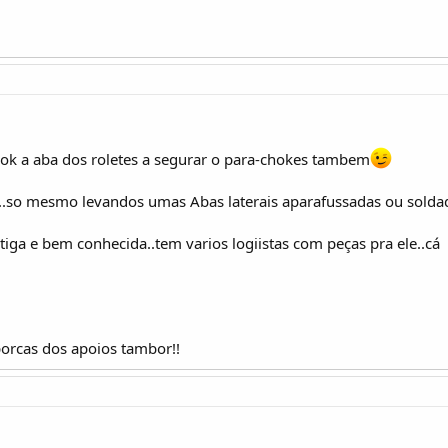
k a aba dos roletes a segurar o para-chokes tambem
as..so mesmo levandos umas Abas laterais aparafussadas ou solda
ga e bem conhecida..tem varios logiistas com peças pra ele..cá
porcas dos apoios tambor!!