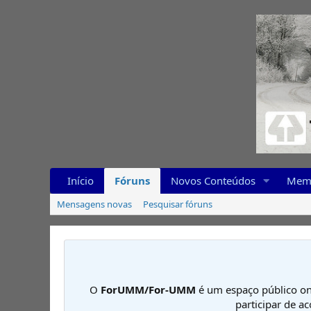
Início
Fóruns
Novos Conteúdos
Mem
Mensagens novas
Pesquisar fóruns
O
ForUMM/For-UMM
é um espaço público on
participar de a