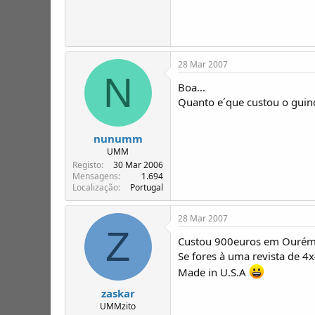
28 Mar 2007
N
Boa...
Quanto e´que custou o guin
nunumm
UMM
Registo
30 Mar 2006
Mensagens
1.694
Localização
Portugal
28 Mar 2007
Z
Custou 900euros em Ourém m
Se fores à uma revista de 4x
Made in U.S.A
zaskar
UMMzito