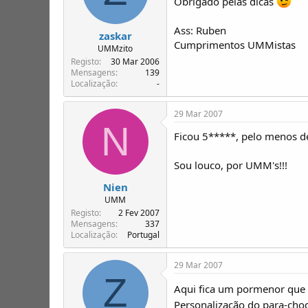
Obrigado pelas dicas
Ass: Ruben
zaskar
Cumprimentos UMMistas
UMMzito
Registo
30 Mar 2006
Mensagens
139
Localização
-
29 Mar 2007
N
Ficou 5*****, pelo menos d
Sou louco, por UMM's!!!
Nien
UMM
Registo
2 Fev 2007
Mensagens
337
Localização
Portugal
29 Mar 2007
Z
Aqui fica um pormenor que
Personalização do para-ch