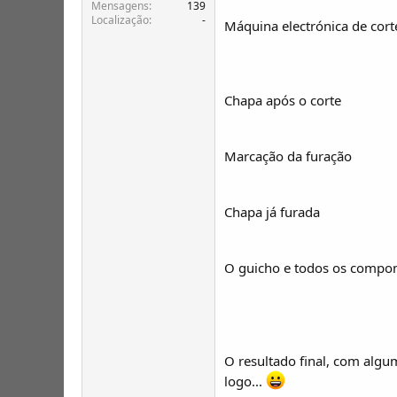
T
o
Mensagens
139
Localização
-
ó
Máquina electrónica de corte
p
i
c
o
Chapa após o corte
s
Marcação da furação
Chapa já furada
O guicho e todos os compo
O resultado final, com algum
logo...