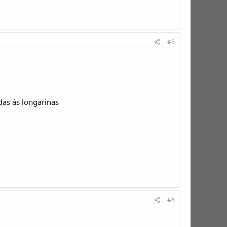
#5
das ás longarinas
#6