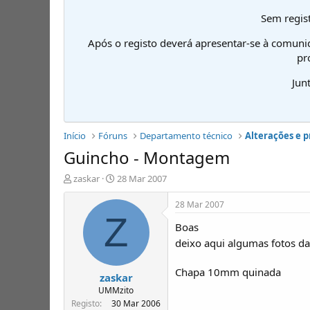
Sem regist
Após o registo deverá apresentar-se à comuni
pr
Jun
Início
Fóruns
Departamento técnico
Alterações e 
Guincho - Montagem
I
D
zaskar
28 Mar 2007
n
a
i
t
28 Mar 2007
c
a
Z
Boas
i
d
a
e
deixo aqui algumas fotos d
d
i
o
n
Chapa 10mm quinada
zaskar
r
í
d
c
UMMzito
e
i
Registo
30 Mar 2006