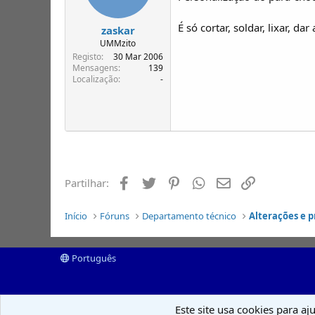
É só cortar, soldar, lixar, da
zaskar
UMMzito
Registo
30 Mar 2006
Mensagens
139
Localização
-
Facebook
Twitter
Pinterest
Whatsapp
Email
Ligação
Partilhar:
Início
Fóruns
Departamento técnico
Alterações e 
Português
Este site usa cookies para aj