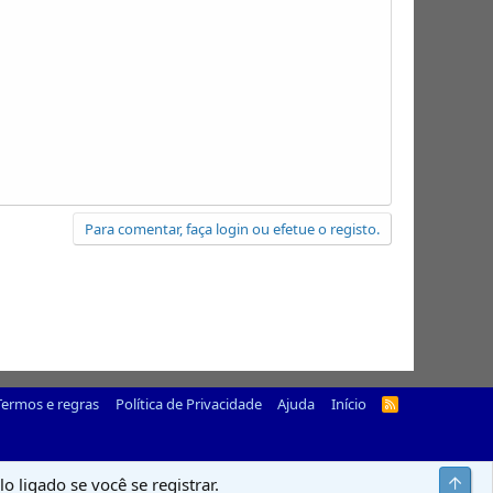
Para comentar, faça login ou efetue o registo.
Termos e regras
Política de Privacidade
Ajuda
Início
R
S
S
Top
o ligado se você se registrar.