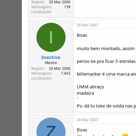
Registo
30 Mar 2006
Mensagens
139
Localização
-
28 Mar 2007
I
Boas
muito bem montado..assim o
Inactive
penso ke pra ficar 5 estrel
Mestre
Registo
26 Mar 2006
Milemarker é uma marca anti
Mensagens
7.455
Localização
-
UMM abraço
madeira
´
Ps: dá tu toke de solda nas 
28 Mar 2007
Z
Boas