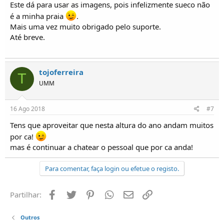
Este dá para usar as imagens, pois infelizmente sueco não
é a minha praia
.
Mais uma vez muito obrigado pelo suporte.
Até breve.
tojoferreira
T
UMM
16 Ago 2018
#7
Tens que aproveitar que nesta altura do ano andam muitos
por ca!
mas é continuar a chatear o pessoal que por ca anda!
Para comentar, faça login ou efetue o registo.
Facebook
Twitter
Pinterest
Whatsapp
Email
Ligação
Partilhar:
Outros