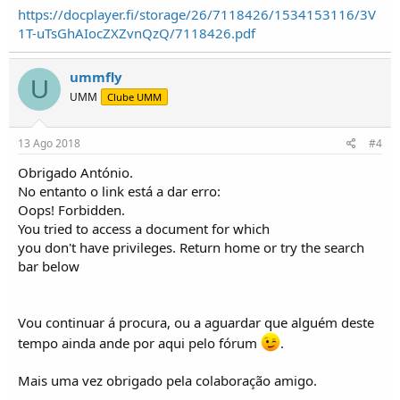
https://docplayer.fi/storage/26/7118426/1534153116/3V
1T-uTsGhAIocZXZvnQzQ/7118426.pdf
ummfly
U
UMM
Clube UMM
13 Ago 2018
#4
Obrigado António.
No entanto o link está a dar erro:
Oops! Forbidden.
You tried to access a document for which
you don't have privileges. Return home or try the search
bar below
Vou continuar á procura, ou a aguardar que alguém deste
tempo ainda ande por aqui pelo fórum
.
Mais uma vez obrigado pela colaboração amigo.