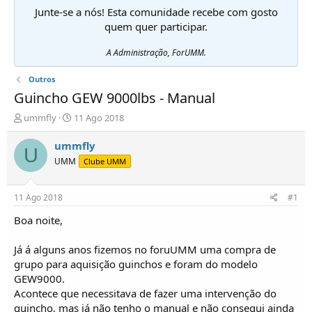
Junte-se a nós! Esta comunidade recebe com gosto
quem quer participar.
A Administração, ForUMM.
Outros
Guincho GEW 9000lbs - Manual
I
D
ummfly
11 Ago 2018
n
a
i
t
ummfly
U
c
a
UMM
Clube UMM
i
d
a
e
d
i
11 Ago 2018
#1
o
n
r
í
Boa noite,
d
c
e
i
Já á alguns anos fizemos no foruUMM uma compra de
T
o
grupo para aquisição guinchos e foram do modelo
ó
GEW9000.
p
Acontece que necessitava de fazer uma intervenção do
i
c
guincho, mas já não tenho o manual e não consegui ainda