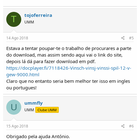
tojoferreira
T
UMM
14 Ago 2018
#5
Estava a tentar poupar-te o trabalho de procurares a parte
do download, mas assim sendo aqui vai o link do site,
depois lá dá para fazer download em pdf.
https://docplayer.fi/7118426-Vinsch-vinsj-vinssi-spil-12-v-
gew-9000.html
Claro que no entanto seria bem melhor ter isso em ingles
ou portugues!
ummfly
U
UMM
Clube UMM
15 Ago 2018
#6
Obrigado pela ajuda António.