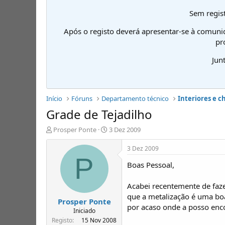
Sem regist
Após o registo deverá apresentar-se à comuni
pr
Jun
Início
Fóruns
Departamento técnico
Interiores e c
Grade de Tejadilho
I
D
Prosper Ponte
3 Dez 2009
n
a
i
t
3 Dez 2009
c
a
P
Boas Pessoal,
i
d
a
e
d
i
Acabei recentemente de faze
o
n
que a metalização é uma boa
Prosper Ponte
r
í
por acaso onde a posso enc
d
c
Iniciado
e
i
Registo
15 Nov 2008