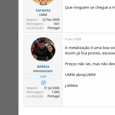
Que ninguem se chegue a m
taranto
UMM
Registo
22 Fev 2009
Mensagens
641
Localização
Portugal
5 Dez 2009
A metalização é uma boa sol
Assim já fica pronto, escusa
Preços não sei, mas não dev
Aldeia
Administrator
UMM abraçUMM
Staff
j.aldeia
Registo
31 Jul 2006
Mensagens
7.985
Localização
Portugal