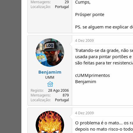
Cumps,
T
o
Mensagens
29
Localização
Portugal
ó
p
Prósper ponte
i
c
PS. se alguem me explicar d
o
s
4 Dez 2009
Tratando-se da grade, não s
usada para pintar portões e 
são feitas para ter resistenc
Benjamim
cUMMprimentos
UMM
Benjamim
Registo
28 Ago 2006
Mensagens
879
Localização
Portugal
4 Dez 2009
O problema é o mato... os 
depois no mato risco-o todo.