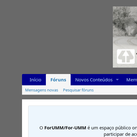
Início
Fóruns
Novos Conteúdos
Mem
Mensagens novas
Pesquisar fóruns
O
ForUMM/For-UMM
é um espaço público on
participar de a