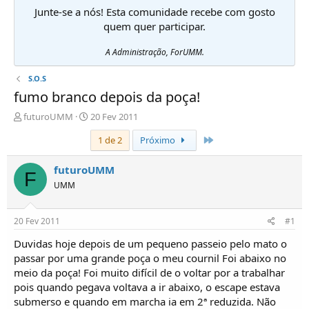
Junte-se a nós! Esta comunidade recebe com gosto
quem quer participar.
A Administração, ForUMM.
S.O.S
fumo branco depois da poça!
I
D
futuroUMM
20 Fev 2011
n
a
Último
1 de 2
Próximo
i
t
c
a
i
d
futuroUMM
F
a
e
UMM
d
i
o
n
r
í
20 Fev 2011
#1
d
c
e
i
Duvidas hoje depois de um pequeno passeio pelo mato o
T
o
passar por uma grande poça o meu cournil Foi abaixo no
ó
meio da poça! Foi muito difícil de o voltar por a trabalhar
p
pois quando pegava voltava a ir abaixo, o escape estava
i
submerso e quando em marcha ia em 2ª reduzida. Não
c