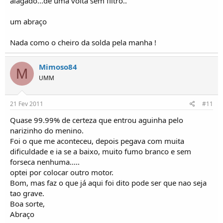
alagado...dé uma volta sem filtro..
um abraço
Nada como o cheiro da solda pela manha !
Mimoso84
M
UMM
21 Fev 2011
#11
Quase 99.99% de certeza que entrou aguinha pelo
narizinho do menino.
Foi o que me aconteceu, depois pegava com muita
dificuldade e ia se a baixo, muito fumo branco e sem
forseca nenhuma.....
optei por colocar outro motor.
Bom, mas faz o que já aqui foi dito pode ser que nao seja
tao grave.
Boa sorte,
Abraço