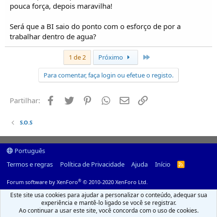
pouca força, depois maravilha!
Será que a BI saio do ponto com o esforço de por a
trabalhar dentro de agua?
Último
1 de 2
Próximo
Para comentar, faça login ou efetue o registo.
Facebook
Twitter
Pinterest
Whatsapp
Email
Ligação
Partilhar:
S.O.S
Português
Termos e regras
Política de Privacidade
Ajuda
Início
R
S
S
®
Forum software by XenForo
© 2010-2020 XenForo Ltd.
Este site usa cookies para ajudar a personalizar o conteúdo, adequar sua
experiência e mantê-lo ligado se você se registrar.
Ao continuar a usar este site, você concorda com o uso de cookies.