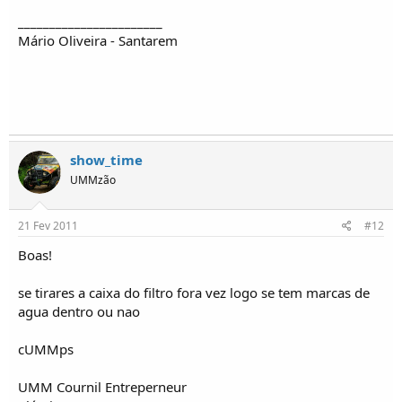
_______________________
Mário Oliveira - Santarem
show_time
UMMzão
21 Fev 2011
#12
Boas!
se tirares a caixa do filtro fora vez logo se tem marcas de
agua dentro ou nao
cUMMps
UMM Cournil Entreperneur