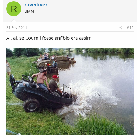
ravediver
R
UMM
21 Fev 2011
#15
Ai, ai, se Cournil fosse anfíbio era assim: