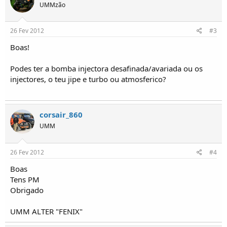
i
UMMzão
c
o
s
26 Fev 2012
#3
Boas!
Podes ter a bomba injectora desafinada/avariada ou os
injectores, o teu jipe e turbo ou atmosferico?
corsair_860
UMM
26 Fev 2012
#4
Boas
Tens PM
Obrigado
UMM ALTER "FENIX"