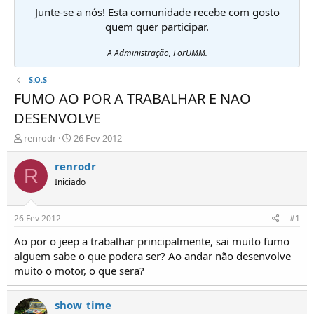
Junte-se a nós! Esta comunidade recebe com gosto
quem quer participar.
A Administração, ForUMM.
S.O.S
FUMO AO POR A TRABALHAR E NAO
DESENVOLVE
I
D
renrodr
26 Fev 2012
n
a
i
t
renrodr
R
c
a
Iniciado
i
d
a
e
d
i
26 Fev 2012
#1
o
n
r
í
Ao por o jeep a trabalhar principalmente, sai muito fumo
d
c
alguem sabe o que podera ser? Ao andar não desenvolve
e
i
muito o motor, o que sera?
T
o
ó
p
show_time