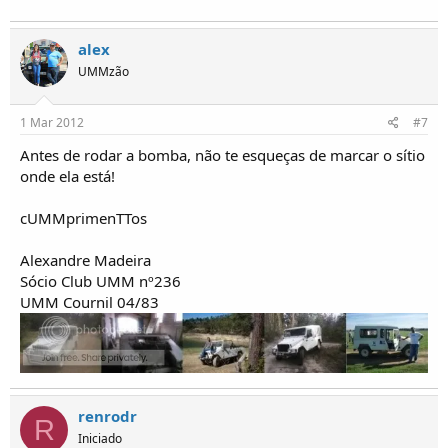
alex
UMMzão
1 Mar 2012
#7
Antes de rodar a bomba, não te esqueças de marcar o sítio
onde ela está!
cUMMprimenTTos
Alexandre Madeira
Sócio Club UMM nº236
UMM Cournil 04/83
renrodr
R
Iniciado