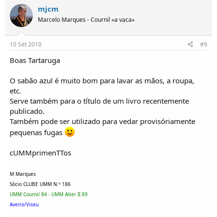
mjcm
Marcelo Marques - Cournil «a vaca»
10 Set 2010
#9
Boas Tartaruga
O sabão azul é muito bom para lavar as mãos, a roupa,
etc.
Serve também para o título de um livro recentemente
publicado.
Também pode ser utilizado para vedar provisóriamente
pequenas fugas
cUMMprimenTTos
M Marques
Sócio CLUBE UMM N.º 186
UMM Cournil 84 - UMM Alter II 89
Aveiro/Viseu