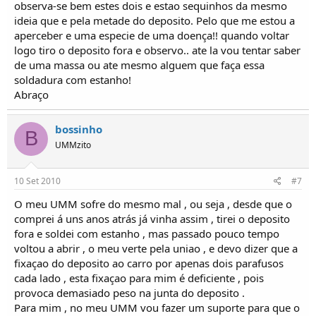
observa-se bem estes dois e estao sequinhos da mesmo
ideia que e pela metade do deposito. Pelo que me estou a
aperceber e uma especie de uma doença!! quando voltar
logo tiro o deposito fora e observo.. ate la vou tentar saber
de uma massa ou ate mesmo alguem que faça essa
soldadura com estanho!
Abraço
bossinho
B
UMMzito
10 Set 2010
#7
O meu UMM sofre do mesmo mal , ou seja , desde que o
comprei á uns anos atrás já vinha assim , tirei o deposito
fora e soldei com estanho , mas passado pouco tempo
voltou a abrir , o meu verte pela uniao , e devo dizer que a
fixaçao do deposito ao carro por apenas dois parafusos
cada lado , esta fixaçao para mim é deficiente , pois
provoca demasiado peso na junta do deposito .
Para mim , no meu UMM vou fazer um suporte para que o