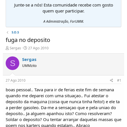
Junte-se a nós! Esta comunidade recebe com gosto
quem quer participar.
A Administração, ForUMM.
S.O.S
fuga no deposito
I
D
Sergas
27 Ago 2010
n
a
i
t
Sergas
S
c
a
UMMzito
i
d
a
e
d
i
27 Ago 2010
#1
o
n
r
í
boas pessoal.. Tava para ir de ferias este fim de semana
d
c
quando me deparei com uma situaçao.. Fui atestar o
e
i
deposito da maquina (coisa que nunca tinha feito!) e ele ta
T
o
a perder gasoleo. Da-me a sensaçao que e pela uniao do
ó
deposito.. Ja alguem apanhou isto? Como resolveram?
p
Soldar o deposito? Ou tentar arranjar daquelas massas que
i
c
poem nos karters quando estalam.. Abraco