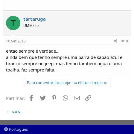
tartaruga
T
UMMzito
10 Set 2010
#10
entao sempre é verdade...
ainda bem que tenho sempre uma barra de sabão azul e
branco sempre no jeep, mas tenho tambem agua e uma
toalha. faz sempre falta.
Para comentar, faça login ou efetue o registo.
Facebook
Twitter
Pinterest
Whatsapp
Email
Ligação
Partilhar:
S.O.S
Português