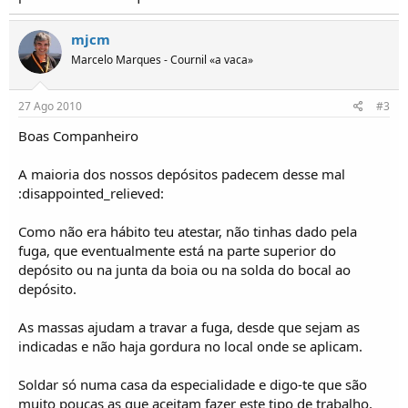
o
s
mjcm
Marcelo Marques - Cournil «a vaca»
27 Ago 2010
#3
Boas Companheiro
A maioria dos nossos depósitos padecem desse mal
:disappointed_relieved:
Como não era hábito teu atestar, não tinhas dado pela
fuga, que eventualmente está na parte superior do
depósito ou na junta da boia ou na solda do bocal ao
depósito.
As massas ajudam a travar a fuga, desde que sejam as
indicadas e não haja gordura no local onde se aplicam.
Soldar só numa casa da especialidade e digo-te que são
muito poucas as que aceitam fazer este tipo de trabalho,