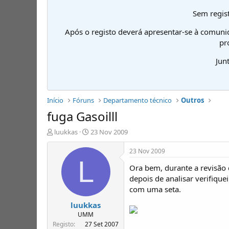
Sem regist
Após o registo deverá apresentar-se à comuni
pr
Jun
Início
Fóruns
Departamento técnico
Outros
fuga Gasoilll
I
D
luukkas
23 Nov 2009
n
a
i
t
23 Nov 2009
c
a
L
Ora bem, durante a revisão 
i
d
a
e
depois de analisar verifiqu
d
i
com uma seta.
o
n
luukkas
r
í
d
c
UMM
e
i
Registo
27 Set 2007