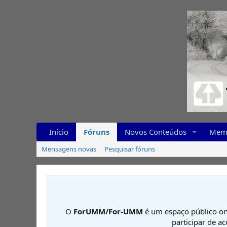
Início
Fóruns
Novos Conteúdos
Mem
Mensagens novas
Pesquisar fóruns
O
ForUMM/For-UMM
é um espaço público on
participar de a