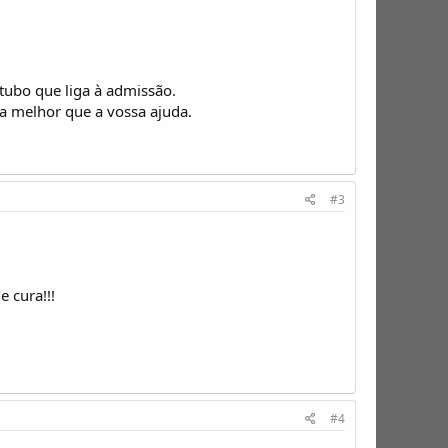
 tubo que liga à admissão.
a melhor que a vossa ajuda.
#3
 cura!!!
#4