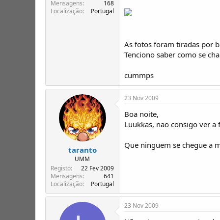
T
o
Mensagens
168
Localização
Portugal
ó
p
i
c
As fotos foram tiradas por b
o
Tenciono saber como se cham
s
cummps
23 Nov 2009
Boa noite,
Luukkas, nao consigo ver a f
Que ninguem se chegue a m
taranto
UMM
Registo
22 Fev 2009
Mensagens
641
Localização
Portugal
23 Nov 2009