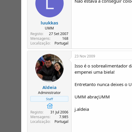
L
Não estava a conseguir coloc
luukkas
UMM
Registo
27 Set 2007
Mensagens
168
Localização
Portugal
23 Nov 2009
Isso é o sobrealimentador d
empenei uma biela!
Entretanto nunca deixes o 
Aldeia
Administrator
UMM abraçUMM
Staff
j.aldeia
Registo
31 Jul 2006
Mensagens
7.985
Localização
Portugal