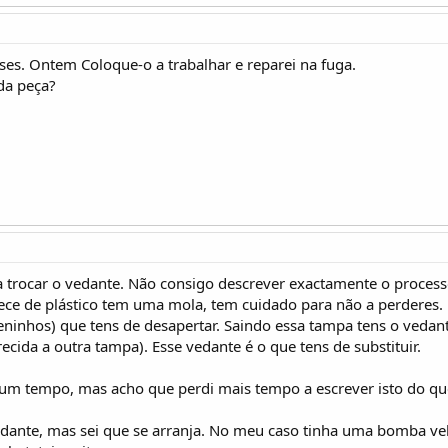
eses. Ontem Coloque-o a trabalhar e reparei na fuga.
da peça?
a trocar o vedante. Não consigo descrever exactamente o proces
ece de plástico tem uma mola, tem cuidado para não a perderes
eninhos) que tens de desapertar. Saindo essa tampa tens o vedan
cida a outra tampa). Esse vedante é o que tens de substituir.
lgum tempo, mas acho que perdi mais tempo a escrever isto do que
vedante, mas sei que se arranja. No meu caso tinha uma bomba v