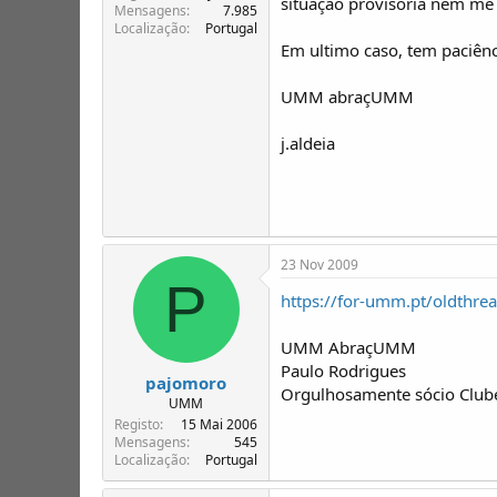
situação provisória nem me 
Mensagens
7.985
Localização
Portugal
Em ultimo caso, tem paciên
UMM abraçUMM
j.aldeia
23 Nov 2009
P
https://for-umm.pt/oldthre
UMM AbraçUMM
Paulo Rodrigues
pajomoro
Orgulhosamente sócio Clu
UMM
Registo
15 Mai 2006
Mensagens
545
Localização
Portugal