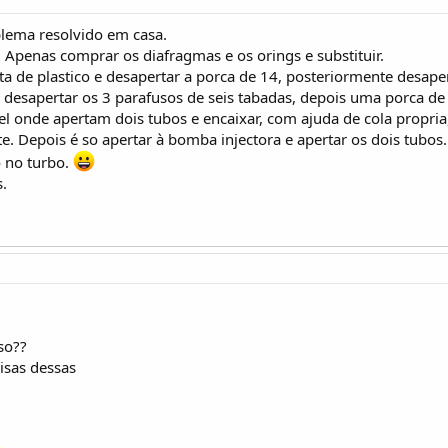
blema resolvido em casa.
o. Apenas comprar os diafragmas e os orings e substituir.
ta de plastico e desapertar a porca de 14, posteriormente desaper
desapertar os 3 parafusos de seis tabadas, depois uma porca de 8
el onde apertam dois tubos e encaixar, com ajuda de cola propria
e. Depois é so apertar à bomba injectora e apertar os dois tubos.
o no turbo.
.
so??
isas dessas