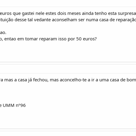
euros que gastei nele estes dois meses ainda tenho esta surpresa
ituição desse tal vedante aconselham ser numa casa de reparaçã
çao.
co, entao em tomar reparam isso por 50 euros?
ra mas a casa já fechou, mas aconcelho-te a ir a uma casa de bom
be UMM nº96