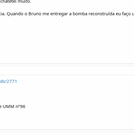
chatetei muito.
cia. Quando o Bruno me entregar a bomba reconstruída eu faço 
ads/2771
be UMM nº96