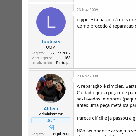
23 Nov 2009
L
o jipe esta parado à dois m
Como procedo à reparaçao 
luukkas
UMM
Registo
27 Set 2007
Mensagens
168
Localização
Portugal
23 Nov 2009
A reparação é simples. Bast
Cuidado que a peça que par
sextavados interiores (pequ
antes uma peça metálica pare
Aldeia
Administrator
Parece dificil e já passou a
Staff
Não sei onde se arranja o 
Registo
31 Jul 2006