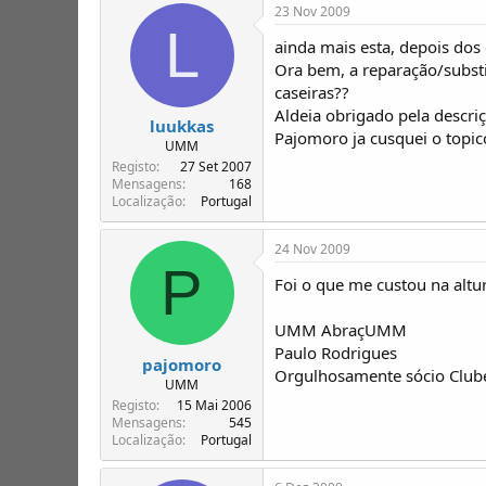
23 Nov 2009
L
ainda mais esta, depois dos 
Ora bem, a reparação/subst
caseiras??
Aldeia obrigado pela descri
luukkas
Pajomoro ja cusquei o topi
UMM
Registo
27 Set 2007
Mensagens
168
Localização
Portugal
24 Nov 2009
P
Foi o que me custou na altu
UMM AbraçUMM
Paulo Rodrigues
pajomoro
Orgulhosamente sócio Clu
UMM
Registo
15 Mai 2006
Mensagens
545
Localização
Portugal