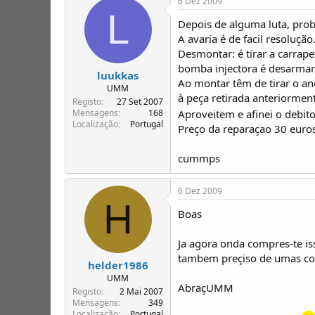
6 Dez 2009
L
Depois de alguma luta, pro
A avaria é de facil resoluçã
Desmontar: é tirar a carrape
bomba injectora é desarmar 
luukkas
Ao montar têm de tirar o an
UMM
à peça retirada anteriorment
Registo
27 Set 2007
Aproveitem e afinei o debit
Mensagens
168
Localização
Portugal
Preço da reparaçao 30 euros
cummps
6 Dez 2009
H
Boas
Ja agora onda compres-te is
tambem preçiso de umas co
helder1986
UMM
AbraçUMM
Registo
2 Mai 2007
Mensagens
349
Localização
Portugal