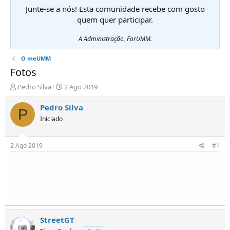
Junte-se a nós! Esta comunidade recebe com gosto
quem quer participar.
A Administração, ForUMM.
O meUMM
Fotos
I
D
Pedro Silva
2 Ago 2019
n
a
i
t
Pedro Silva
P
c
a
Iniciado
i
d
a
e
d
i
2 Ago 2019
#1
o
n
r
í
d
c
e
i
T
o
ó
p
i
StreetGT
c