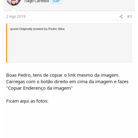
Tiago Cardoso
Staff
o
s
2 Ago 2019
#3
quote:Originally posted by Pedro Silva
Boas Pedro, tens de copiar o link mesmo da imagem.
Carregas com o botão direito em cima da imagem e fazes
"Copiar Enderenço da imagem"
Ficam aqui as fotos: