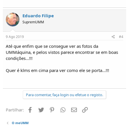
Eduardo Filipe
SupremUMM
9 Ago 2019
#4
Até que enfim que se consegue ver as fotos da
UMMáquina, e pelos vistos parece encontrar se em boas
condições...!!!
Quer é klms em cima para ver como ele se porta...!!!
Para comentar, faça login ou efetue o registo.
Facebook
Twitter
Pinterest
Whatsapp
Email
Ligação
Partilhar:
O meUMM