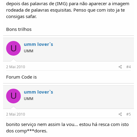
depois das palavras de (IMG) para não aparecer a imagem
rodeada de palavras esquisitas. Penso que com isto ja te
consigas safar.
Bons trilhos
umm lover`s
U
UMM
2 Mai 2010
#4
Forum Code is
umm lover`s
U
UMM
2 Mai 2010
#5
bonito serviço nem assim la vou... estou há resca com isto
dos comp***dores.