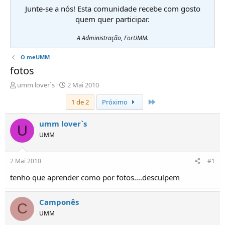
Junte-se a nós! Esta comunidade recebe com gosto
quem quer participar.
A Administração, ForUMM.
O meUMM
fotos
I
D
umm lover`s
2 Mai 2010
n
a
Último
1 de 2
Próximo
i
t
c
a
i
d
umm lover`s
U
a
e
UMM
d
i
o
n
r
í
2 Mai 2010
#1
d
c
e
i
tenho que aprender como por fotos....desculpem
T
o
ó
Camponês
p
C
i
UMM
c