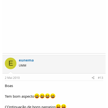
eunema
E
UMM
2 Mai 2010
#13
Boas
Tem bom aspecto
COntinuação de bons passeios