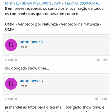
formkey=dDlpVThZUW9neEVwNkJ1aEx1cHczQXc6MA
..
E em breve receberás os contactos e localização de todos
os companheiros que cooperaram como tu.
UMM - Vencedor por Natureza - Vencedor na Natureza -
UMM
umm lover`s
U
UMM
2 Mai 2010
#9
ok, obrigado show time...
umm lover`s
U
UMM
2 Mai 2010
#10
ja mandei as fotos para o teu mail, obrigado show time, e