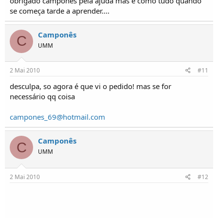
obrigado campones pela ajuda mas é como tudo quando
se começa tarde a aprender....
Camponês
C
UMM
2 Mai 2010
#11
desculpa, so agora é que vi o pedido! mas se for
necessário qq coisa
campones_69@hotmail.com
Camponês
C
UMM
2 Mai 2010
#12