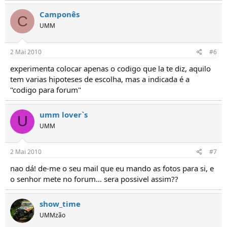
Camponês
C
UMM
2 Mai 2010
#6
experimenta colocar apenas o codigo que la te diz, aquilo
tem varias hipoteses de escolha, mas a indicada é a
"codigo para forum"
umm lover`s
U
UMM
2 Mai 2010
#7
nao dá! de-me o seu mail que eu mando as fotos para si, e
o senhor mete no forum... sera possivel assim??
show_time
UMMzão