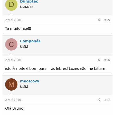
Dumptec
D
UMMzito
2 Mai 2010
#15
Ta muito fixe!!!
Camponês
C
UMM
2 Mai 2010
#16
isto À noite é bom para ir às lebres! Luzes não lhe faltam
maoscovy
M
UMM
2 Mai 2010
#17
Olá Bruno.