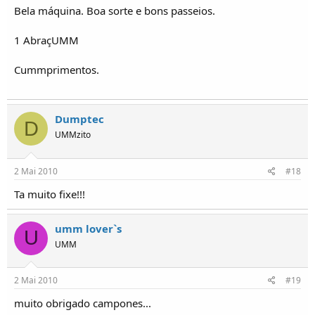
Bela máquina. Boa sorte e bons passeios.
1 AbraçUMM
Cummprimentos.
Dumptec
D
UMMzito
2 Mai 2010
#18
Ta muito fixe!!!
umm lover`s
U
UMM
2 Mai 2010
#19
muito obrigado campones...