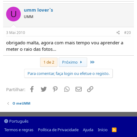
umm lover`s
U
UMM
3 Mai 2010
#20
obrigado malta, agora com mais tempo vou aprender a
meter o raio das fotos...
Último
1 de 2
Próximo
Para comentar, faça login ou efetue o registo.
Facebook
Twitter
Pinterest
Whatsapp
Email
Ligação
Partilhar:
O meUMM
Português
Termos e regras
Política de Privacidade
Ajuda
Início
R
S