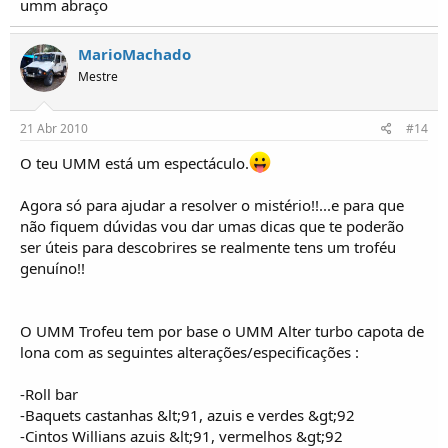
umm abraço
MarioMachado
Mestre
21 Abr 2010
#14
O teu UMM está um espectáculo.
Agora só para ajudar a resolver o mistério!!...e para que
não fiquem dúvidas vou dar umas dicas que te poderão
ser úteis para descobrires se realmente tens um troféu
genuíno!!
O UMM Trofeu tem por base o UMM Alter turbo capota de
lona com as seguintes alterações/especificações :
-Roll bar
-Baquets castanhas &lt;91, azuis e verdes &gt;92
-Cintos Willians azuis &lt;91, vermelhos &gt;92