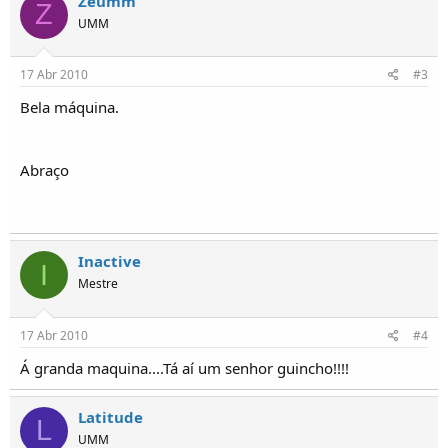
Zeumm
Z
o
UMM
s
17 Abr 2010
#3
Bela máquina.
Abraço
Inactive
I
Mestre
17 Abr 2010
#4
Á granda maquina....Tá aí um senhor guincho!!!!
Latitude
L
UMM