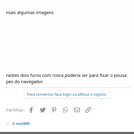
mais algumas imagens
nestes dois furos com rosca poderia ser para fixar o pousa
pes do navegador
Para comentar, faça login ou efetue o registo.
Facebook
Twitter
Pinterest
Whatsapp
Email
Ligação
Partilhar:
O meUMM