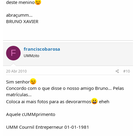
deste menino
abraçumm...
BRUNO XAVIER
franciscobarosa
F
UMMzito
20 Abr 2010
#10
Sim senhor
Concordo com o que disse o nosso amigo Bruno... Pelas
matrículas...
Coloca ai mais fotos para as devorarmos
eheh
Aquele cUMMprimento
UMM Cournil Entreperneur 01-01-1981