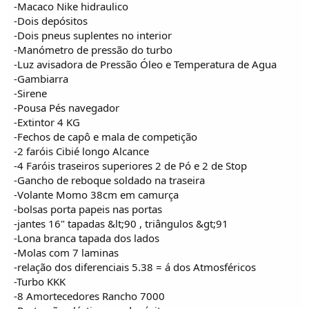
-Macaco Nike hidraulico
-Dois depósitos
-Dois pneus suplentes no interior
-Manómetro de pressão do turbo
-Luz avisadora de Pressão Óleo e Temperatura de Agua
-Gambiarra
-Sirene
-Pousa Pés navegador
-Extintor 4 KG
-Fechos de capô e mala de competição
-2 faróis Cibié longo Alcance
-4 Faróis traseiros superiores 2 de Pó e 2 de Stop
-Gancho de reboque soldado na traseira
-Volante Momo 38cm em camurça
-bolsas porta papeis nas portas
-jantes 16" tapadas &lt;90 , triângulos &gt;91
-Lona branca tapada dos lados
-Molas com 7 laminas
-relação dos diferenciais 5.38 = á dos Atmosféricos
-Turbo KKK
-8 Amortecedores Rancho 7000