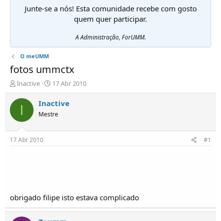
Junte-se a nós! Esta comunidade recebe com gosto
quem quer participar.
A Administração, ForUMM.
O meUMM
fotos ummctx
I
D
Inactive
17 Abr 2010
n
a
i
t
Inactive
I
c
a
Mestre
i
d
a
e
d
i
17 Abr 2010
#1
o
n
r
í
d
c
e
i
T
o
ó
obrigado filipe isto estava complicado
p
i
c