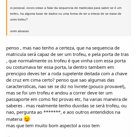
oi pessoal, voces estao a falar da sequencia de matriculas para saber se é um
trofeu, ha alguma base de dados ou uma forma de ter a ertesa de se tratar de
umm trofeu?
umm abrasso
penso , mas nao tenho a certeza, que na sequencia de
matricula será capaz de ser um trofeu, e pela porta de tras
, que normalmente os trofeu é que vinha com essa porta
ou costumava ter essa porta, la dentro tambem em
prencipio deves ter a roda supelente deitada com a chave
de cruz em cima certo? penso que sao algumas das
caracteristicas, nao sei se diz no livrete (pouco provavel),
mas se foi um trofeu e andou a correr deve ter um
passaporte em como fez provas etc, ha varias maneira de
saberes . mas realmente tenho duvidas se será trofeu, ou
nao, pergunta ao *******, e aos outros entendidos na
materia
mas que tem muito bom aspectol a isso tem