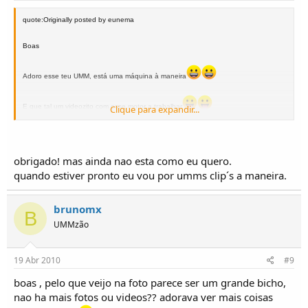
quote:Originally posted by eunema
Boas
Adoro esse teu UMM, está uma máquina à maneira
E que tal um videozito com esse motor a trabalhar
Clique para expandir...
Cumprimentos
Hernani
obrigado! mas ainda nao esta como eu quero.
quando estiver pronto eu vou por umms clip´s a maneira.
brunomx
B
UMMzão
19 Abr 2010
#9
boas , pelo que veijo na foto parece ser um grande bicho,
nao ha mais fotos ou videos?? adorava ver mais coisas