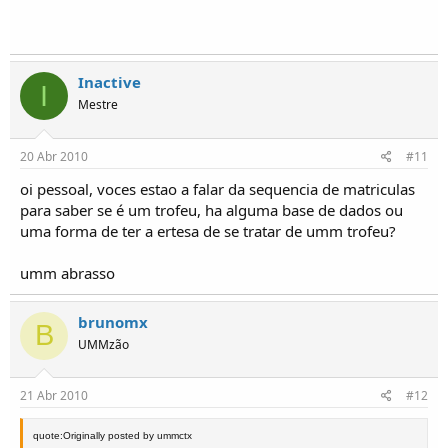
Inactive
I
Mestre
20 Abr 2010
#11
oi pessoal, voces estao a falar da sequencia de matriculas
para saber se é um trofeu, ha alguma base de dados ou
uma forma de ter a ertesa de se tratar de umm trofeu?
umm abrasso
brunomx
B
UMMzão
21 Abr 2010
#12
quote:Originally posted by ummctx