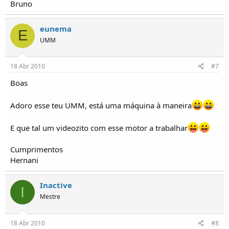
Bruno
eunema
E
UMM
18 Abr 2010
#7
Boas
Adoro esse teu UMM, está uma máquina à maneira
E que tal um videozito com esse motor a trabalhar
Cumprimentos
Hernani
Inactive
I
Mestre
18 Abr 2010
#8