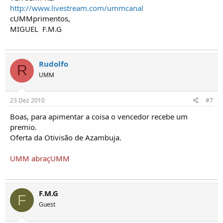
http://www.livestream.com/ummcanal
Natacha
cUMMprimentos,
MIGUEL
F.M.G
http://www.wix.com/natasca/coisas-de-tt
Rudolfo
R
UMM
23 Dez 2010
#7
Boas, para apimentar a coisa o vencedor recebe um
premio.
Oferta da Otivisão de Azambuja.
UMM abraçUMM
F.M.G
F
Guest