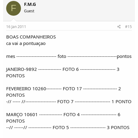
F.M.G
F
Guest
16 Jan 2011
#15
BOAS COMPANHEIROS
ca vai a pontuaçao
mes -------------------------- foto --------------------------------pontos
JANEIRO-9892 --------------- FOTO 6 ----------------------- 3
PONTOS
FEVEREIIRO 10260---------- FOTO 17 ---------------------- 2
PONTOS
-// ----- //-------------------- FOTO 7 ----------------------- 1 PONTO
MARÇO 10601 --------------- FOTO 4 ----------------------- 6
PONTOS
--// ------// --------------- FOTO 5 ----------------------- 3 PONTOS