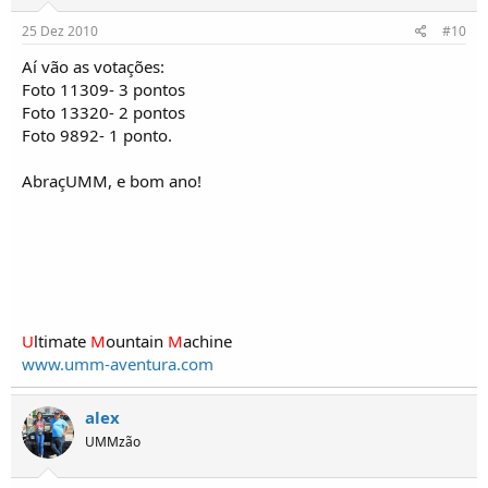
25 Dez 2010
#10
Aí vão as votações:
Foto 11309- 3 pontos
Foto 13320- 2 pontos
Foto 9892- 1 ponto.
AbraçUMM, e bom ano!
U
ltimate
M
ountain
M
achine
www.umm-aventura.com
alex
UMMzão