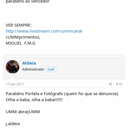
parabens ao vencedor
VER SEMPRE:
http://www.livestream.com/ummcanal
cUMMprimentos,
MIGUEL
F.M.G
Aldeia
Administrator
Staff
17 Jan 2011
#18
Parabéns Portela e Fotógrafo (quem foi que se denuncie).
Olha a baba, olha a baba!!!!!!!
UMM abraçUMM
j.aldeia