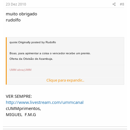
23 Dez 2010
#8
muito obrigado
rudolfo
quote:Originally posted by Rudolfo
Boas, para apimentar a coisa o vencedor recebe um premio.
Oferta da Otivisão de Azambuja.
UMM abraçUMM
Clique para expandir...
VER SEMPRE:
http://www.livestream.com/ummcanal
cUMMprimentos,
MIGUEL
F.M.G