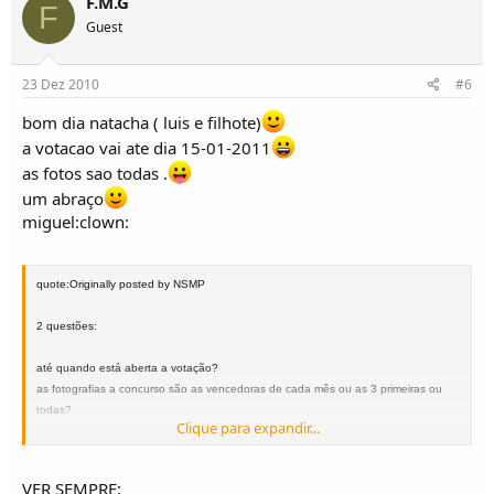
F.M.G
F
Guest
23 Dez 2010
#6
bom dia natacha ( luis e filhote)
a votacao vai ate dia 15-01-2011
as fotos sao todas .
um abraço
miguel:clown:
quote:Originally posted by NSMP
2 questões:
até quando está aberta a votação?
as fotografias a concurso são as vencedoras de cada mês ou as 3 primeiras ou
todas?
Clique para expandir...
VER SEMPRE:
cUMMprimentos