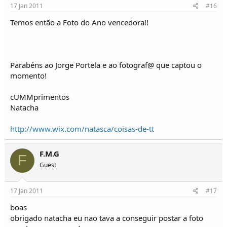
17 Jan 2011
#16
Temos então a Foto do Ano vencedora!!
Parabéns ao Jorge Portela e ao fotograf@ que captou o
momento!
cUMMprimentos
Natacha
http://www.wix.com/natasca/coisas-de-tt
F.M.G
F
Guest
17 Jan 2011
#17
boas
obrigado natacha eu nao tava a conseguir postar a foto