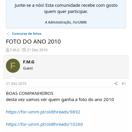
Junte-se a nós! Esta comunidade recebe com gosto
quem quer participar.
A Administração, ForUMM.
Concurso de fotos
FOTO DO ANO 2010
I
D
F.M.G
21 Dez 2010
n
a
i
t
F.M.G
F
c
a
Guest
i
d
a
e
d
i
21 Dez 2010
#1
o
n
r
í
BOAS COMPANHEIROS
d
c
desta vez vamos ver quem ganha a foto do ano 2010
e
i
T
o
https://for-umm.pt/oldthreads/9892
ó
p
https://for-umm.pt/oldthreads/10260
i
c