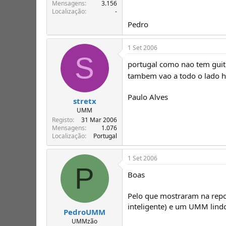
T
o
Mensagens
3.156
Localização
-
ó
p
Pedro
i
c
1 Set 2006
o
S
s
portugal como nao tem guit
tambem vao a todo o lado 
Paulo Alves
stretx
UMM
Registo
31 Mar 2006
Mensagens
1.076
Localização
Portugal
1 Set 2006
P
Boas
Pelo que mostraram na repo
inteligente) e um UMM lindo
PedroUMM
UMMzão