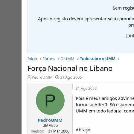
Sem regist
Após o registo deverá apresentar-se à comuni
pr
Jun
Início
Fóruns
O UMM
Tudo sobre o UMM
Força Nacional no Libano
I
D
PedroUMM
31 Ago 2006
n
a
i
t
31 Ago 2006
c
a
P
Pois é meus amigos advinhe
i
d
a
e
formoso AlterII. Só esperem
d
i
UMM em todo lado(tal como
o
n
PedroUMM
r
í
d
c
UMMzão
Abraço
e
i
Registo
31 Mar 2006