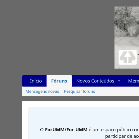
Início
Fóruns
Novos Conteúdos
Mem
Mensagens novas
Pesquisar fóruns
O
ForUMM/For-UMM
é um espaço público on
participar de a