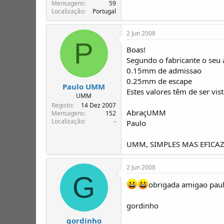
T
o
Mensagens
59
Localização
Portugal
ó
p
i
2 Jun 2008
c
P
o
Boas!
s
Segundo o fabricante o seu 
0.15mm de admissao
0.25mm de escape
Paulo UMM
Estes valores têm de ser vist
UMM
Registo
14 Dez 2007
AbraçUMM
Mensagens
152
Localização
-
Paulo
UMM, SIMPLES MAS EFICAZ
2 Jun 2008
G
obrigada amigao paul
gordinho
gordinho