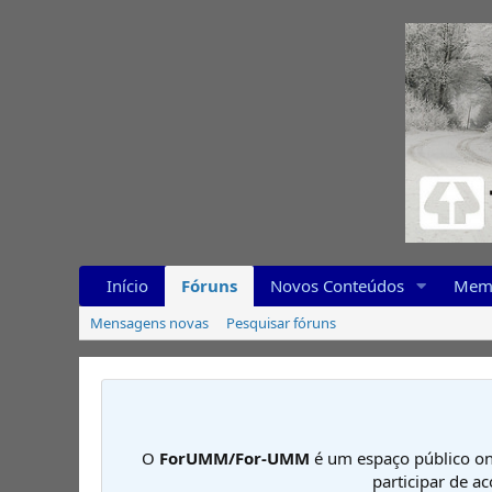
Início
Fóruns
Novos Conteúdos
Mem
Mensagens novas
Pesquisar fóruns
O
ForUMM/For-UMM
é um espaço público on
participar de a