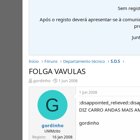
Sem regist
Após o registo deverá apresentar-se à comuni
pr
Jun
Início
Fóruns
Departamento técnico
S.O.S
FOLGA VAVULAS
I
D
gordinho
1 Jun 2008
n
a
i
t
1 Jun 2008
c
a
G
:disappointed_relieved::
i
d
a
e
DIZ CARRO ANDAS MAIS A
d
i
o
n
gordinho
gordinho
r
í
d
c
UMMzito
e
i
Registo
16 Jan 2008