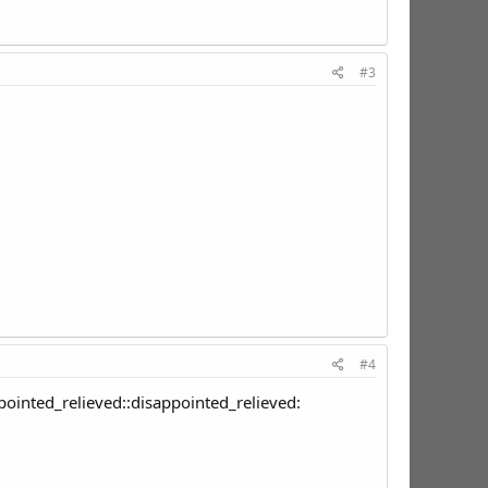
#3
#4
ointed_relieved::disappointed_relieved: