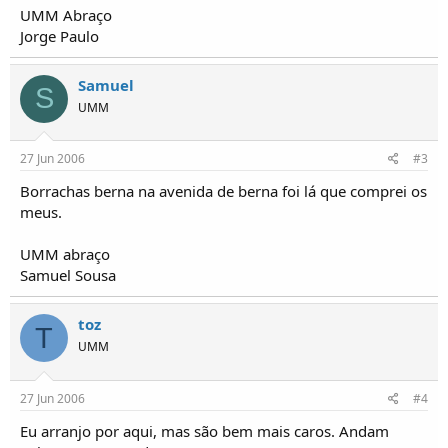
o
UMM Abraço
s
Jorge Paulo
Samuel
S
UMM
27 Jun 2006
#3
Borrachas berna na avenida de berna foi lá que comprei os
meus.
UMM abraço
Samuel Sousa
toz
T
UMM
27 Jun 2006
#4
Eu arranjo por aqui, mas são bem mais caros. Andam