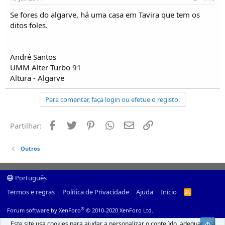
Se fores do algarve, há uma casa em Tavira que tem os
ditos foles.
André Santos
UMM Alter Turbo 91
Altura - Algarve
Para comentar, faça login ou efetue o registo.
Facebook
Twitter
Pinterest
Whatsapp
Email
Ligação
Partilhar:
Outros
Português
Termos e regras
Política de Privacidade
Ajuda
Início
R
S
S
®
Forum software by XenForo
© 2010-2020 XenForo Ltd.
Este site usa cookies para ajudar a personalizar o conteúdo, adequar sua
Top