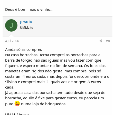
Deus é bom, mas o vinho...
JPaulo
J
UMMzito
4 Jul 2006
#8
Ainda só as comprei.
Na casa borrachas Berna comprei as borrachas para a
barra de torção não são iguais mas vou fazer com que
fiquem, e espero montar no fim de semana. Os foles das
manetes eram rígidos não gostei mas comprei pois só
custaram 4 euros cada, mas depois fui descobri onde era o
Silvino e comprei mais 2 iguais aos de origem 8 euros
cada.
Já agora a casa das borracha tem tudo desde que seja de
borracha, aquilo é fixe para gastar euros, eu parecia um
puto
numa loja de brinquedos.
UMM Abraço