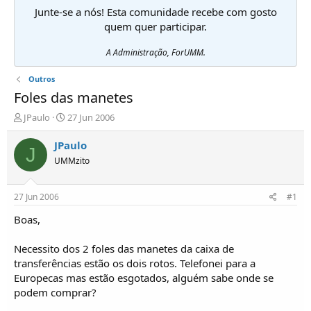
Junte-se a nós! Esta comunidade recebe com gosto
quem quer participar.
A Administração, ForUMM.
Outros
Foles das manetes
I
D
JPaulo
27 Jun 2006
n
a
i
t
JPaulo
J
c
a
UMMzito
i
d
a
e
d
i
27 Jun 2006
#1
o
n
r
í
Boas,
d
c
e
i
Necessito dos 2 foles das manetes da caixa de
T
o
transferências estão os dois rotos. Telefonei para a
ó
Europecas mas estão esgotados, alguém sabe onde se
p
podem comprar?
i
c