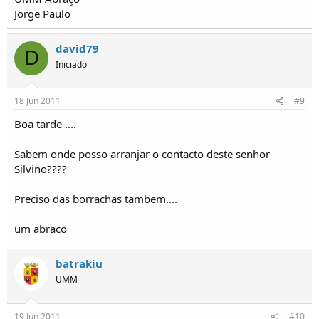
Jorge Paulo
david79
D
Iniciado
18 Jun 2011
#9
Boa tarde ....
Sabem onde posso arranjar o contacto deste senhor
Silvino????
Preciso das borrachas tambem....
um abraco
batrakiu
UMM
19 Jun 2011
#10