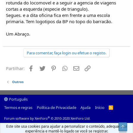
rotunda do locomovel e a seguir a agencia de viagens
cortas a esquerda (especie de triangulo).
Segues. e a dita oficina fica em frente a uma escola
primaria. Tem logotipos da BP no topo do barracão.
Um Abraço.
Para comentar, faça login ou efetue o registo.
Facebook
Twitter
Pinterest
Whatsapp
Email
Ligação
Partilhar:
Outros
Português
Termos e regras
Política de Privacidade
Ajuda
Início
R
S
S
®
Forum software by XenForo
© 2010-2020 XenForo Ltd.
Este site usa cookies para ajudar a personalizar o conteúdo, adequar sua
Top
experiência e mantê-lo ligado se você se registrar.