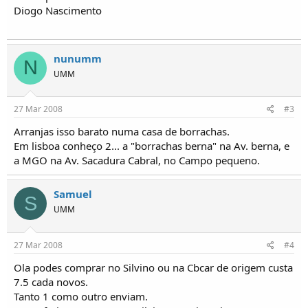
o
Diogo Nascimento
s
nunumm
N
UMM
27 Mar 2008
#3
Arranjas isso barato numa casa de borrachas.
Em lisboa conheço 2... a "borrachas berna" na Av. berna, e
a MGO na Av. Sacadura Cabral, no Campo pequeno.
Samuel
S
UMM
27 Mar 2008
#4
Ola podes comprar no Silvino ou na Cbcar de origem custa
7.5 cada novos.
Tanto 1 como outro enviam.