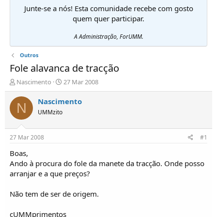
Junte-se a nós! Esta comunidade recebe com gosto
quem quer participar.
A Administração, ForUMM.
Outros
Fole alavanca de tracção
I
D
Nascimento
27 Mar 2008
n
a
i
t
Nascimento
N
c
a
UMMzito
i
d
a
e
d
i
27 Mar 2008
#1
o
n
r
í
Boas,
d
c
Ando à procura do fole da manete da tracção. Onde posso
e
i
arranjar e a que preços?
T
o
ó
Não tem de ser de origem.
p
i
c
cUMMprimentos