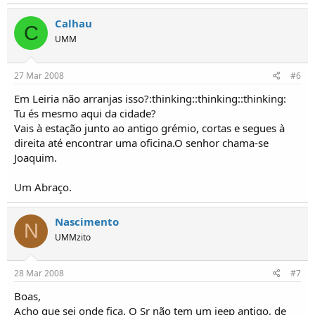
Calhau
C
UMM
27 Mar 2008
#6
Em Leiria não arranjas isso?:thinking::thinking::thinking:
Tu és mesmo aqui da cidade?
Vais à estação junto ao antigo grémio, cortas e segues à
direita até encontrar uma oficina.O senhor chama-se
Joaquim.
Um Abraço.
Nascimento
N
UMMzito
28 Mar 2008
#7
Boas,
Acho que sei onde fica. O Sr não tem um jeep antigo, de