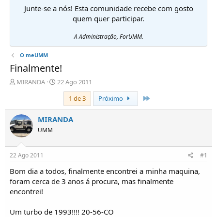
Junte-se a nós! Esta comunidade recebe com gosto
quem quer participar.
A Administração, ForUMM.
O meUMM
Finalmente!
I
D
MIRANDA
22 Ago 2011
n
a
Último
1 de 3
Próximo
i
t
c
a
i
d
MIRANDA
a
e
UMM
d
i
o
n
r
í
22 Ago 2011
#1
d
c
e
i
Bom dia a todos, finalmente encontrei a minha maquina,
T
o
foram cerca de 3 anos á procura, mas finalmente
ó
encontrei!
p
i
Um turbo de 1993!!!! 20-56-CO
c