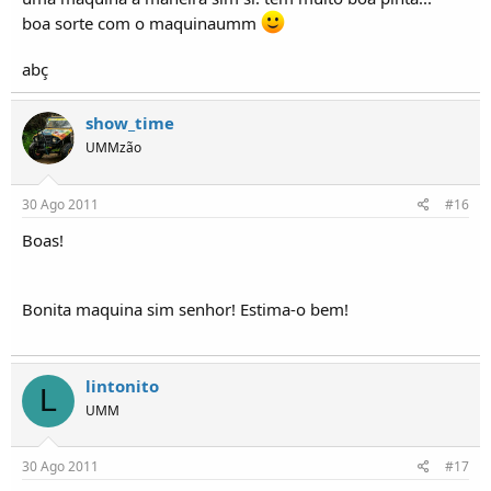
boa sorte com o maquinaumm
abç
show_time
UMMzão
30 Ago 2011
#16
Boas!
Bonita maquina sim senhor! Estima-o bem!
lintonito
L
UMM
30 Ago 2011
#17