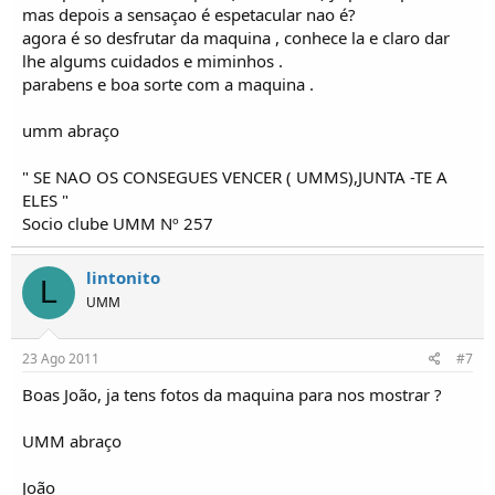
mas depois a sensaçao é espetacular nao é?
agora é so desfrutar da maquina , conhece la e claro dar
lhe algums cuidados e miminhos .
parabens e boa sorte com a maquina .
umm abraço
" SE NAO OS CONSEGUES VENCER ( UMMS),JUNTA -TE A
ELES "
Socio clube UMM Nº 257
lintonito
L
UMM
23 Ago 2011
#7
Boas João, ja tens fotos da maquina para nos mostrar ?
UMM abraço
João