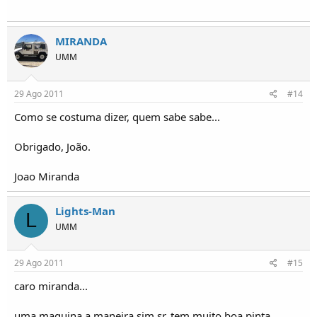
MIRANDA
UMM
29 Ago 2011
#14
Como se costuma dizer, quem sabe sabe...
Obrigado, João.
Joao Miranda
Lights-Man
L
UMM
29 Ago 2011
#15
caro miranda...
uma maquina a maneira sim sr. tem muito boa pinta...