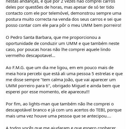
nestas andanças, e que por 2 vezes não comprei carros
deles por questões de horas, mas apesar de só ter tido
contacto com ele por telemóvel, demonstrou sempre uma
postura muito correcta na venda dos seus carros e sei que
posso contar com ele para pôr o meu UMM bem porreiro!
O Pedro Santa Barbara, que me proporcionou a
oportunidade de conduzir um UMM e que também neste
caso, por poucas horas não lhe comprei aquele lindo
vermelho descapotavel...
Ao F.M.G. que um dia me ligou, em em pouco mais de
meia hora percebi que está ali uma pessoa 5 estrelas e que
me disse sempre "tem calma João, que vai aparecer um
UMM porreiro para ti", obrigado Miguel e ainda bem que
esperei por esse momento, ele apareceu!!!
Por fim, ao lights-man que também não lhe comprei o
descapotável branco e já com uns acertos do TEBI, porque
mais uma vez houve uma pessoa que se antecipou....
A todos vocês que me ajudaram e que espero conhecer