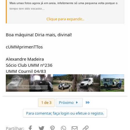
Mais umas fotos agora já em areia, infelizmente só uma pequena volta porque o
tempo tem sido escasso...
Clique para expandir...
[/URL]
Boa máquina! Diria mais, divinal!
cUMMprimenTTos
Joao Miranda
Alexandre Madeira
Sócio Club UMM nº236
UMM Cournil 04/83
Último
1 de 3
Próximo
Para comentar, faça login ou efetue o registo.
Facebook
Twitter
Pinterest
Whatsapp
Email
Ligação
Partilhar: