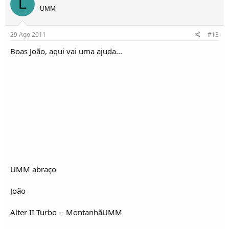
L
UMM
29 Ago 2011
#13
Boas João, aqui vai uma ajuda...
UMM abraço
João
Alter II Turbo -- MontanhãUMM