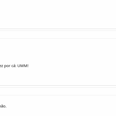
ez por cá: UMM!
não.