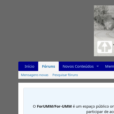
Início
Fóruns
Novos Conteúdos
Mem
Mensagens novas
Pesquisar fóruns
O
ForUMM/For-UMM
é um espaço público on
participar de a