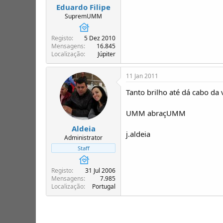
Eduardo Filipe
SupremUMM
Registo
5 Dez 2010
Mensagens
16.845
Localização
Júpiter
11 Jan 2011
Tanto brilho até dá cabo da
UMM abraçUMM
Aldeia
j.aldeia
Administrator
Staff
Registo
31 Jul 2006
Mensagens
7.985
Localização
Portugal