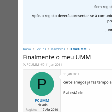
Sem regist
Após o registo deverá apresentar-se à comuni
pr
Jun
Início
Fóruns
Membros
O meUMM
Finalmente o meu UMM
I
D
PCUMM
11 Jan 2011
n
a
i
t
11 Jan 2011
c
a
P
caros amigos ja faz tempo 
i
d
a
e
d
i
E aí está ele
o
n
PCUMM
r
í
d
c
Iniciado
e
i
Registo
17 Abr 2010