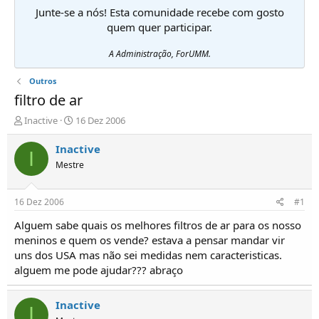
Junte-se a nós! Esta comunidade recebe com gosto
quem quer participar.
A Administração, ForUMM.
Outros
filtro de ar
I
D
Inactive
16 Dez 2006
n
a
i
t
Inactive
I
c
a
Mestre
i
d
a
e
d
i
16 Dez 2006
#1
o
n
r
í
Alguem sabe quais os melhores filtros de ar para os nosso
d
c
meninos e quem os vende? estava a pensar mandar vir
e
i
uns dos USA mas não sei medidas nem caracteristicas.
T
o
alguem me pode ajudar??? abraço
ó
p
i
Inactive
I
c