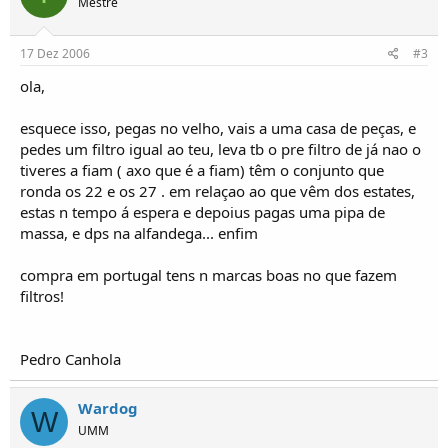
Mestre
o
s
17 Dez 2006
#3
ola,
esquece isso, pegas no velho, vais a uma casa de peças, e
pedes um filtro igual ao teu, leva tb o pre filtro de já nao o
tiveres a fiam ( axo que é a fiam) têm o conjunto que
ronda os 22 e os 27 . em relaçao ao que vêm dos estates,
estas n tempo á espera e depoius pagas uma pipa de
massa, e dps na alfandega... enfim
compra em portugal tens n marcas boas no que fazem
filtros!
Pedro Canhola
Wardog
W
UMM