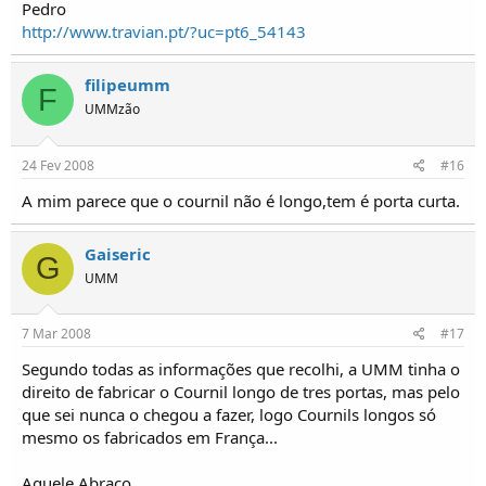
Pedro
http://www.travian.pt/?uc=pt6_54143
filipeumm
F
UMMzão
24 Fev 2008
#16
A mim parece que o cournil não é longo,tem é porta curta.
Gaiseric
G
UMM
7 Mar 2008
#17
Segundo todas as informações que recolhi, a UMM tinha o
direito de fabricar o Cournil longo de tres portas, mas pelo
que sei nunca o chegou a fazer, logo Cournils longos só
mesmo os fabricados em França...
Aquele Abraço