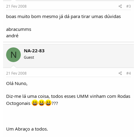
21 Fev 2008
#3
boas muito bom mesmo já dá para tirar umas dúvidas
abracumms
andré
NA-22-83
N
Guest
21 Fev 2008
#4
Olá Nuno,
Diz-me lá uma coisa, todos esses UMM vinham com Rodas
Octogonais
???
Um Abraço a todos.