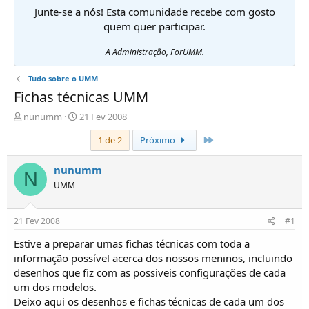
Junte-se a nós! Esta comunidade recebe com gosto
quem quer participar.
A Administração, ForUMM.
Tudo sobre o UMM
Fichas técnicas UMM
I
D
nunumm
21 Fev 2008
n
a
Último
1 de 2
Próximo
i
t
c
a
i
d
nunumm
N
a
e
UMM
d
i
o
n
r
í
21 Fev 2008
#1
d
c
e
i
Estive a preparar umas fichas técnicas com toda a
T
o
informação possível acerca dos nossos meninos, incluindo
ó
desenhos que fiz com as possiveis configurações de cada
p
um dos modelos.
i
Deixo aqui os desenhos e fichas técnicas de cada um dos
c