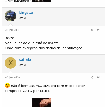
UMeuMealheiro
kingstar
UMM
20 Jan 2009
#19
Boas!
Não ligues ao que está no livrete!
Claro com excepção dos dados de identificação.
Xaimix
X
UMM
20 Jan 2009
#20
não é bem assim... tava era com medo de ter
comprado GATO por LEBRE