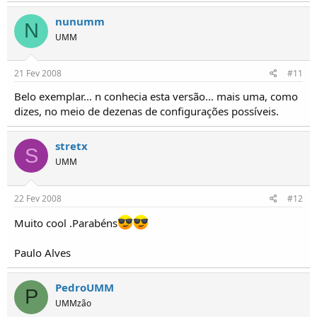
nunumm
N
UMM
21 Fev 2008
#11
Belo exemplar... n conhecia esta versão... mais uma, como
dizes, no meio de dezenas de configurações possíveis.
stretx
S
UMM
22 Fev 2008
#12
Muito cool .Parabéns
Paulo Alves
PedroUMM
P
UMMzão