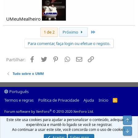
UMeuMealheiro
Último
1 de 2
Próximo
Para comentar, faça login ou efetue o registo.
Facebook
Twitter
Pinterest
Whatsapp
Email
Ligação
Partilhar:
Tudo sobre o UMM
Português
Termos e regras
Política de Privacidade
Ajuda
Início
R
S
S
®
Forum software by XenForo
© 2010-2020 XenForo Ltd.
Este site usa cookies para ajudar a personalizar o conteúdo, adequar sua
Top
experiência e mantê-lo ligado se você se registrar.
Ao continuar a usar este site, você concorda com o uso de cookies.
Infer
Aceitar
Saber mais...