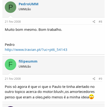
PedroUMM
P
UMMzão
21 Fev 2008
#8
Muito bom mesmo. Bom trabalho.
Pedro
http://www.travian.pt/?uc=pt6_54143
filipeumm
F
UMMzão
21 Fev 2008
#9
Pois só agora é que vi que o Paulo te tinha alertado no
outro topico acerca do motor:blush:,os amortecedores
penso que eram a oleo,pelo menos é a minha ideia