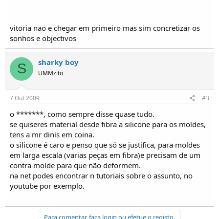
o
s
vitoria nao e chegar em primeiro mas sim concretizar os
sonhos e objectivos
sharky boy
S
UMMzito
7 Out 2009
#3
o *******, como sempre disse quase tudo.
se quiseres material desde fibra a silicone para os moldes,
tens a mr dinis em coina.
o silicone é caro e penso que só se justifica, para moldes
em larga escala (varias peças em fibra)e precisam de um
contra molde para que não deformem.
na net podes encontrar n tutoriais sobre o assunto, no
youtube por exemplo.
Para comentar, faça login ou efetue o registo.