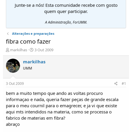
Junte-se a nós! Esta comunidade recebe com gosto
quem quer participar.
A Administração, ForUMM.
Alterações e preparações
fibra como fazer
I
D
markilhas
3 Out 2009
n
a
i
t
markilhas
c
a
UMM
i
d
a
e
d
i
3 Out 2009
#1
o
n
r
í
bem a muito tempo que ando as voltas procuro
d
c
informaçao e nada, queria fazer peças de grande escala
e
i
para o meu cournil para o emagrecer, e ja vi que existe
T
o
aqui mts intendidos na materia, como se processa o
ó
fabrico de materias em fibra?
p
abraço
i
c