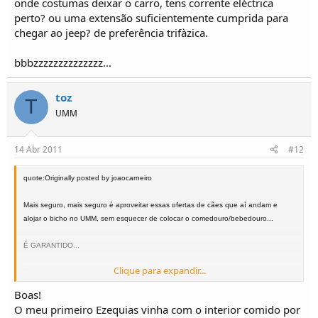
onde costumas deixar o carro, tens corrente eléctrica
perto? ou uma extensão suficientemente cumprida para
chegar ao jeep? de preferência trifàzica.
bbbzzzzzzzzzzzzzz...
toz
T
UMM
14 Abr 2011
#12
quote:Originally posted by joaocarneiro
Mais seguro, mais seguro é aproveitar essas ofertas de cães que aí andam e
alojar o bicho no UMM, sem esquecer de colocar o comedouro/bebedouro...
É GARANTIDO...
Clique para expandir...
Cumps,
Boas!
JC
O meu primeiro Ezequias vinha com o interior comido por