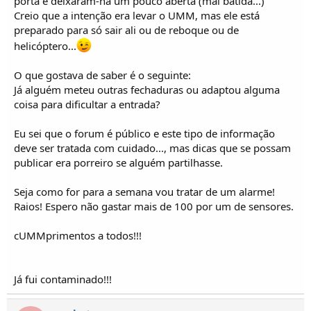
porta e deixaram-na um pouco aberta (mal batida...)
i
c
Creio que a intenção era levar o UMM, mas ele está
o
preparado para só sair ali ou de reboque ou de
s
helicóptero...
O que gostava de saber é o seguinte:
Já alguém meteu outras fechaduras ou adaptou alguma
coisa para dificultar a entrada?
Eu sei que o forum é público e este tipo de informação
deve ser tratada com cuidado..., mas dicas que se possam
publicar era porreiro se alguém partilhasse.
Seja como for para a semana vou tratar de um alarme!
Raios! Espero não gastar mais de 100 por um de sensores.
cUMMprimentos a todos!!!
Já fui contaminado!!!