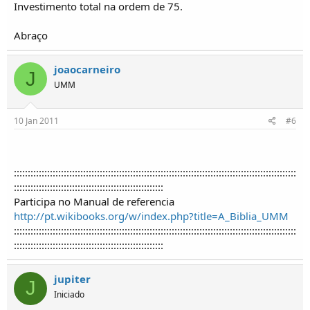
Investimento total na ordem de 75.
Abraço
joaocarneiro
J
UMM
10 Jan 2011
#6
::::::::::::::::::::::::::::::::::::::::::::::::::::::::::::::::::::::::::::::::::::::::::::::::::::::
::::::::::::::::::::::::::::::::::::::::::::::::::::::
Participa no Manual de referencia
http://pt.wikibooks.org/w/index.php?title=A_Biblia_UMM
::::::::::::::::::::::::::::::::::::::::::::::::::::::::::::::::::::::::::::::::::::::::::::::::::::::
::::::::::::::::::::::::::::::::::::::::::::::::::::::
jupiter
J
Iniciado