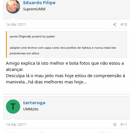
Eduardo Filipe
SupremUMM
14 Abr 2011
#10
quote:Originally posted by jupiter
adaptei ums fechos com capa como dos portões de fabrica e nunca mais tive
probolemas em africa
Amigo explica lá isto melhor e bota fotos que não estou a
alcançar.
Desculpa lá o mau jeito mas hoje estou de compreensão á
manivela...há dias melhores mas hoje...
tartaruga
T
UMMzito
14 Abr 2011
#11