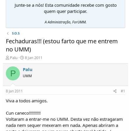
Junte-se a nós! Esta comunidade recebe com gosto
quem quer participar.
A Administração, ForUMM.
S.O.S
Fechaduras!!! (estou farto que me entrem
no UMM)
I
D
Palu
8 Jan 2011
n
a
i
t
Palu
P
c
a
UMM
i
d
a
e
d
i
8 Jan 2011
#1
o
n
r
í
Viva a todos amigos.
d
c
e
i
Cun caneco!!!!!!!!!!
T
o
Voltaram a entrar-me no UMM. Desta vez não estragaram
ó
nada nem sequer mexeram em nada. Apenas abriram a
p