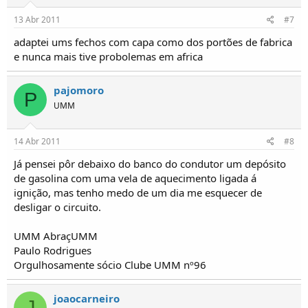
13 Abr 2011
#7
adaptei ums fechos com capa como dos portões de fabrica
e nunca mais tive probolemas em africa
pajomoro
P
UMM
14 Abr 2011
#8
Já pensei pôr debaixo do banco do condutor um depósito
de gasolina com uma vela de aquecimento ligada á
ignição, mas tenho medo de um dia me esquecer de
desligar o circuito.
UMM AbraçUMM
Paulo Rodrigues
Orgulhosamente sócio Clube UMM nº96
joaocarneiro
J