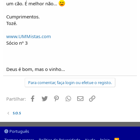
um cão. É melhor não...
::::::::::::::::::::::::::::::::::::::::::::::::::::::::::::::::::::::::::::::::::::::::::::::::::::::::::::::::::::::::::::::::
::::::::::::::::::::::::::::
Cumprimentos.
Participa no Manual de referencia
http://pt.wikibooks.org/w/index.php?
title=A_Biblia_UMM
Tozé.
::::::::::::::::::::::::::::::::::::::::::::::::::::::::::::::::::::::::::::::::::::::::::::::::::::::::::::::::::::::::::::::::
::::::::::::::::::::::::::::
www.UMMistas.com
Sócio nº 3
Deus é bom, mas o vinho...
Para comentar, faça login ou efetue o registo.
Facebook
Twitter
Pinterest
Whatsapp
Email
Ligação
Partilhar:
S.O.S
Português
R