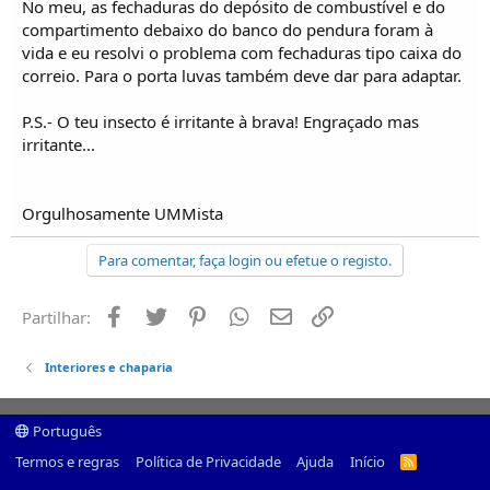
No meu, as fechaduras do depósito de combustível e do
compartimento debaixo do banco do pendura foram à
vida e eu resolvi o problema com fechaduras tipo caixa do
correio. Para o porta luvas também deve dar para adaptar.
P.S.- O teu insecto é irritante à brava! Engraçado mas
irritante...
Orgulhosamente UMMista
Para comentar, faça login ou efetue o registo.
Facebook
Twitter
Pinterest
Whatsapp
Email
Ligação
Partilhar:
Interiores e chaparia
Português
Termos e regras
Política de Privacidade
Ajuda
Início
R
S