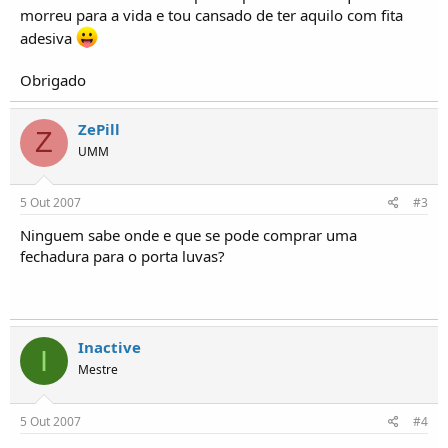
o
morreu para a vida e tou cansado de ter aquilo com fita
s
adesiva
Obrigado
ZePill
Z
UMM
5 Out 2007
#3
Ninguem sabe onde e que se pode comprar uma
fechadura para o porta luvas?
Inactive
I
Mestre
5 Out 2007
#4