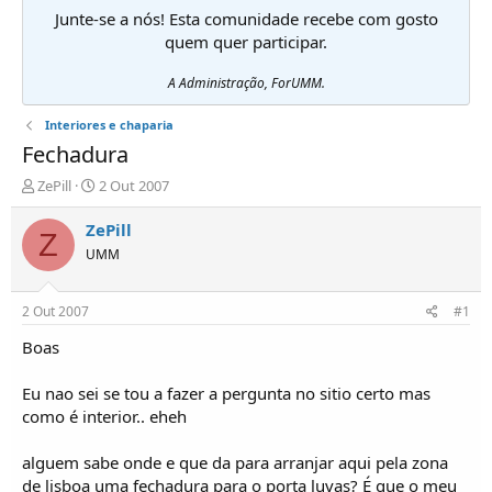
Junte-se a nós! Esta comunidade recebe com gosto
quem quer participar.
A Administração, ForUMM.
Interiores e chaparia
Fechadura
I
D
ZePill
2 Out 2007
n
a
i
t
ZePill
Z
c
a
UMM
i
d
a
e
d
i
2 Out 2007
#1
o
n
r
í
Boas
d
c
e
i
Eu nao sei se tou a fazer a pergunta no sitio certo mas
T
o
como é interior.. eheh
ó
p
alguem sabe onde e que da para arranjar aqui pela zona
i
c
de lisboa uma fechadura para o porta luvas? É que o meu