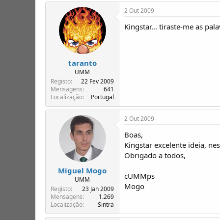
2 Out 2009
Kingstar... tiraste-me as pal
taranto
UMM
Registo
22 Fev 2009
Mensagens
641
Localização
Portugal
2 Out 2009
Boas,
Kingstar excelente ideia, ne
Obrigado a todos,
Miguel Mogo
cUMMps
UMM
Mogo
Registo
23 Jan 2009
Mensagens
1.269
Localização
Sintra