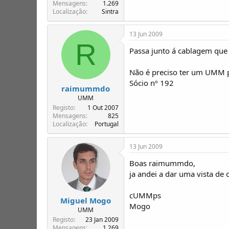
T
o
Mensagens
1.269
Localização
Sintra
ó
p
i
13 Jun 2009
c
R
o
Passa junto á cablagem que 
s
Não é preciso ter um UMM par
Sócio nº 192
raimummdo
UMM
Registo
1 Out 2007
Mensagens
825
Localização
Portugal
13 Jun 2009
Boas raimummdo,
ja andei a dar uma vista de 
cUMMps
Miguel Mogo
Mogo
UMM
Registo
23 Jan 2009
Mensagens
1.269