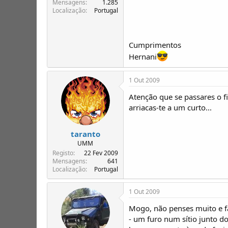
Mensagens
1.285
Localização
Portugal
Cumprimentos
Hernani
1 Out 2009
Atenção que se passares o f
arriacas-te a um curto...
taranto
UMM
Registo
22 Fev 2009
Mensagens
641
Localização
Portugal
1 Out 2009
Mogo, não penses muito e fa
- um furo num sítio junto d