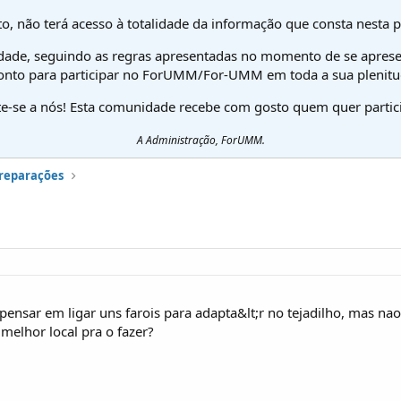
o, não terá acesso à totalidade da informação que consta nesta 
dade, seguindo as regras apresentadas no momento de se aprese
onto para participar no ForUMM/For-UMM em toda a sua plenitu
te-se a nós! Esta comunidade recebe com gosto quem quer partici
A Administração, ForUMM.
preparações
ensar em ligar uns farois para adapta&lt;r no tejadilho, mas nao
 melhor local pra o fazer?