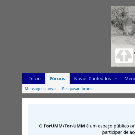
Início
Fóruns
Novos Conteúdos
Mem
Mensagens novas
Pesquisar fóruns
O
ForUMM/For-UMM
é um espaço público on
participar de a