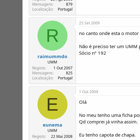
Mensagens
879
Localização
Portugal
25 Set 2009
R
no canto onde esta o motor n
Não é preciso ter um UMM par
Sócio nº 192
raimummdo
UMM
Registo
1 Out 2007
Mensagens
825
Localização
Portugal
1 Out 2009
E
Olá
No meu tenho uma ficha por 
Qd comprei já vinha assim.
eunema
UMM
Eu tenho capota de chapa.
Registo
22 Mai 2008