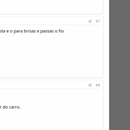
#7
a e o para brisas e passas o fio
#8
 do carro.