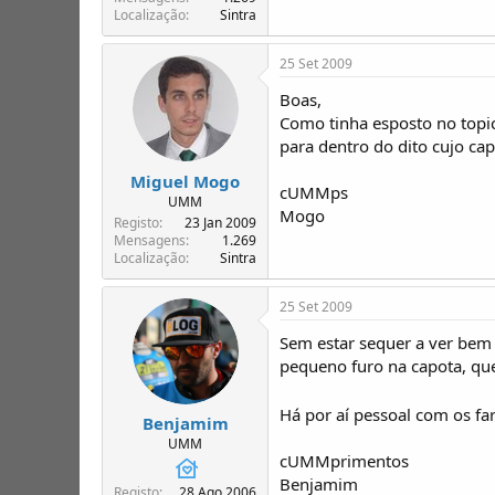
Localização
Sintra
25 Set 2009
Boas,
Como tinha esposto no topic
para dentro do dito cujo cap
Miguel Mogo
cUMMps
UMM
Mogo
Registo
23 Jan 2009
Mensagens
1.269
Localização
Sintra
25 Set 2009
Sem estar sequer a ver bem 
pequeno furo na capota, que
Há por aí pessoal com os f
Benjamim
UMM
cUMMprimentos
Benjamim
Registo
28 Ago 2006