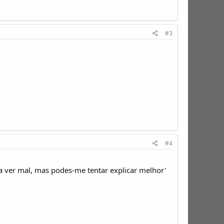
#3
#4
r a ver mal, mas podes-me tentar explicar melhor'