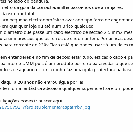
veis no lado do pendura.
ametro da gola da borracha/anilha passa-fios que arranjares,
da exterior total.
s um pequeno electrodoméstico avariado tipo ferro de engomar ou
o em qualquer loja ou até num Brico qualquer.
um diametro que passe um cabo electrico de secção 2,5 mm2 mesm
ra similares aos que os ferros de engomar têm. Por aí ficas de
 para corrente de 220v.Claro está que podes usar só um deles m
bem entenderes e no fim de depois estar tudo, esticas o cabo e pass
balhito no UMM pois é um produto porreiro para vedar o que se
 vidros de aquário e com jeitinho faz uma gola protectora na base
daqui a 20 anos não entrou água por lá!
s tem uma fantástica adesão a qualquer superfície lisa e um pode
 ligações podes ir buscar aqui :
s/287507921/faroissuplementarespatrrb7.jpg