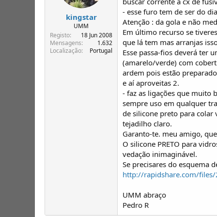
buscar corrente à cx de fusi
- esse furo tem de ser do di
kingstar
Atenção : da gola e não medi
UMM
Em último recurso se tivere
Registo
18 Jun 2008
que lá tem mas arranjas iss
Mensagens
1.632
Localização
Portugal
Esse passa-fios deverá ter 
(amarelo/verde) com cobertu
ardem pois estão preparados
e aí aproveitas 2.
- faz as ligações que muito 
sempre uso em qualquer tra
de silicone preto para colar
tejadilho claro.
Garanto-te. meu amigo, que 
O silicone PRETO para vidro
vedação inimaginável.
Se precisares do esquema de
http://rapidshare.com/file
UMM abraço
Pedro R