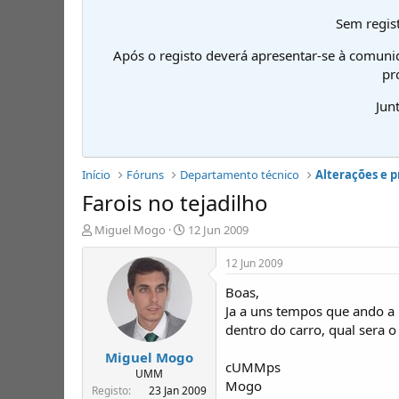
Sem regist
Após o registo deverá apresentar-se à comuni
pr
Jun
Início
Fóruns
Departamento técnico
Alterações e 
Farois no tejadilho
I
D
Miguel Mogo
12 Jun 2009
n
a
i
t
12 Jun 2009
c
a
Boas,
i
d
a
e
Ja a uns tempos que ando a p
d
i
dentro do carro, qual sera o
o
n
Miguel Mogo
r
í
cUMMps
d
c
UMM
Mogo
e
i
Registo
23 Jan 2009